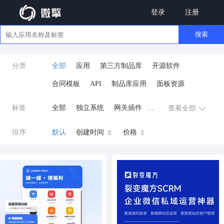
登录
注册
搜索
分类
全部
应用
第三方制品库
开源软件
合同模板
API
制品库应用
面板资源
标签
全部
独立系统
网关插件
查看全部
业务应用
AI
小程序
排序
默认
创建时间
价格
云原生运维
开发工具
商城系统
微信小程序
公众号
zpk
数据库/中间件
餐饮小程序
分销
流量主变现
AI视频
ai