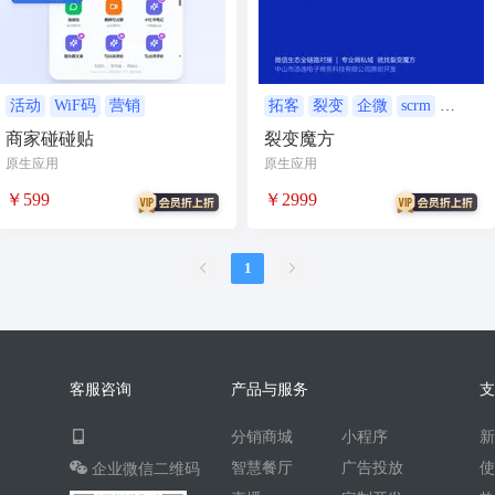
AI人工智能
AI绘画
驾校
合同
资源变现
商城
ai
游戏
租赁合同
上门
活动
WiF码
营销
拓客
裂变
企微
scrm
营销
商家碰碰贴
裂变魔方
小程序商城
saas
AI音乐
原生应用
原生应用
招聘
AI小程序
￥599
￥2999
体育馆网球篮球羽毛球
驾校小程序
考试小程序
1
AI数字人
交互数字人
数字人大屏
AI对话数字人
运行环境
论坛
视频混剪
客服咨询
产品与服务
短剧
抖音|快手|视频号
diy
分销商城
小程序
热门短剧系统
跑腿
智慧餐厅
广告投放
企业微信二维码