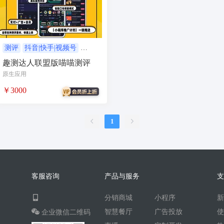
AI人工智能
AI绘画
驾校
合同
资源变现
商城
ai
游戏
租赁合同
上门
测评
抖音|快手|视频号
多端
趣测达人联盟版喵喵测评
小程序商城
saas
AI音乐
原生应用
招聘
AI小程序
￥3000
体育馆网球篮球羽毛球
驾校小程序
考试小程序
1
AI数字人
交互数字人
数字人大屏
AI对话数字人
运行环境
论坛
视频混剪
客服咨询
产品与服务
短剧
抖音|快手|视频号
diy
分销商城
小程序
热门短剧系统
跑腿
智慧餐厅
广告投放
企业微信二维码