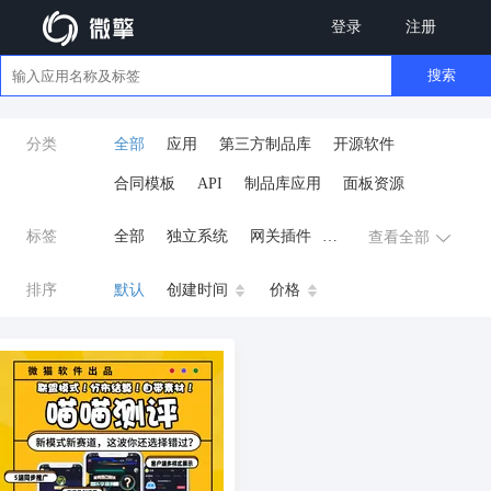
登录
注册
搜索
分类
全部
应用
第三方制品库
开源软件
合同模板
API
制品库应用
面板资源
标签
全部
独立系统
网关插件
查看全部
业务应用
AI
小程序
排序
默认
创建时间
价格
云原生运维
开发工具
商城系统
微信小程序
公众号
zpk
数据库/中间件
餐饮小程序
分销
流量主变现
AI视频
ai