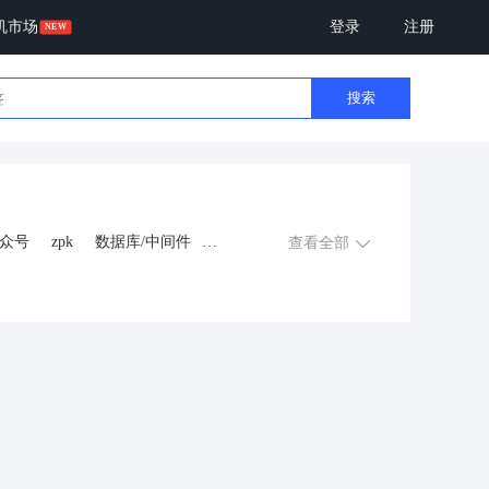
机市场
登录
注册
搜索
众号
zpk
数据库/中间件
查看全部
游戏
租赁合同
上门
交互数字人
数字人大屏
程序
AI动漫
课程
上门服务
金
知识付费
旅游
营销
多端
视频号分销
视频号小店
恋爱话术
自助无人共享智慧