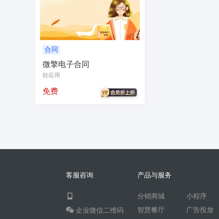
无人自助共享有人智慧
CPS
投票
客
农场
短视频矩阵
流量变现
矩阵管理
智能挪车
汽车
聊天话术
掌上信息
合同
微擎电子合同
校园团购
直播
自习室办公室民宿酒店
轻应用
电商
活动
加密系统
技术合同
持
免费
社交群聊
小程序助手
导览
WiFi
社区
宣传
共享
新零售收银系统
智慧物流
聊天回复
建站
cms
多语
同城论坛
在线预约
美业
技师到家
企业微信
红包封面
搭子社交
快递
客服咨询
产品与服务
微信电商
联盟机构带货
推客总管
tes
分销商城
小程序
四个朋友无老板
卡拉OK存酒取酒会员
智慧餐厅
广告投放
企业微信二维码