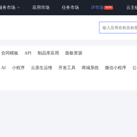
服务市场
应用市场
任务市场
IP市场
云主
合同模板
API
制品库应用
面板资源
AI
小程序
云原生运维
开发工具
商城系统
微信小程序
公
ai
AI人工智能
AI绘画
驾校
合同
资源变现
商城
ai
小程序
体育馆网球篮球羽毛球
驾校小程序
考试小程序
AI数字人
剪
短剧
抖音|快手|视频号
diy
热门短剧系统
跑腿
抖音小
号卡分销系统
AI聚合
劳动合同
ai机器人
短视频挂载
达人佣
扫码挪车
小程序报白
餐饮
外卖平台
点餐
工具
培训
赁
打卡
文旅
下单
扫码点餐
校园外卖
棋牌室麻将场地预约