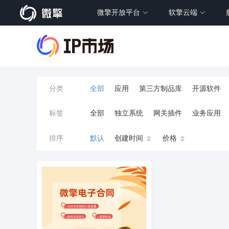
微擎开放平台
软擎云端
分类
全部
应用
第三方制品库
开源软件
标签
全部
独立系统
网关插件
业务应用
餐饮小程序
分销
流量主变现
AI视频
排序
默认
创建时间
价格
小程序商城
saas
AI音乐
招聘
AI
AI对话数字人
运行环境
论坛
视频混
校园服务
校园跑腿
陪玩
小游戏
预约
上门回收
短剧分销
私有部署
同城系统
招聘信息
场馆
售票
租