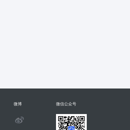
抖音
流量主
推广
智慧农业
销
支付分账
活动报名
考勤
学习
电子名片
AI配音
物回收
任务悬赏
商城小程序
考勤
相亲
康养系统
代付
纸
表情包
混剪
美容美发
分销总管
智慧矿山
人事管理
微
裂变
足浴
智慧足疗店
小程序
商城系统开发
商会
酒吧
系统
门户
推客带货
微信小店
微博
微信公众号
手机回收
茶馆茶室会议影院网吧
@
旅舍订座图书馆预约