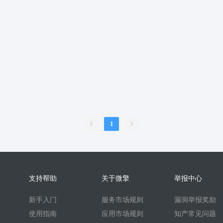
服
销售合同
上门家政
门店
ai机器人
婚恋交友
短视频
问答
扫码
按摩
废品回收
表单
优惠券
挪车
到店核
内容管理系统
外卖
护校通考勤
AI换脸
AI写真
题库
刷题
比赛邀约开台管理系统
sora2
任务
文生视频
旧衣回收
旧
续集成
家政系统
上门家政服务
可视化
保姆
考勤系统
校园
快速注册
抖音来客
来客订单
虚拟商品
A换脸
垃圾回收
壁
二维码
盲盒
盲盒商城
测评
陪诊
流量主小程序
无人直播
1
言
海外支付
智慧校园
打印
洗衣
干洗
demo
scrm
企
预约到家
技师
商协会
企业名片
地图标注
个体工商户年报
比价寄快递
快递saas
同城服务
同城约会
代驾
人才
人才
支持帮助
关于微擎
举报中心
t
beta
时间预约
游戏代练
游戏陪练
考试
开源
回收
新手入门
服务市场规则
漏洞举报奖励
酒吧酒馆KTV预约
场地预约位置实景选座
青年民宿会议室网吧
使用指南
应用市场规则
知产常见问题