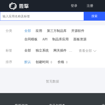
登录
注册
搜索
分类
全部
应用
第三方制品库
开源软件
合同模板
API
制品库应用
面板资源
标签
全部
独立系统
网关插件
查看全部
业务应用
AI
小程序
排序
默认
创建时间
价格
云原生运维
开发工具
商城系统
微信小程序
暂无数据
公众号
zpk
数据库/中间件
餐饮小程序
分销
流量主变现
AI视频
ai