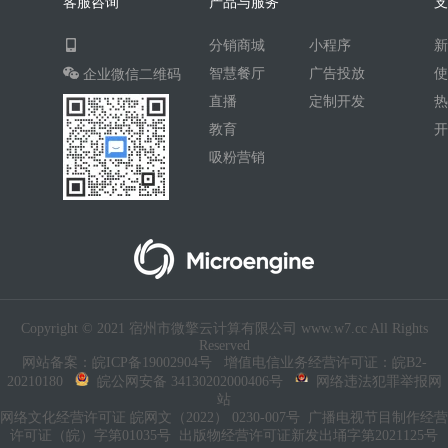
客服咨询
产品与服务
AI人工智能
AI绘画
驾校
分销商城
小程序
合同
资源变现
商城
ai
智慧餐厅
广告投放
企业微信二维码
游戏
租赁合同
上门
直播
定制开发
小程序商城
saas
AI音乐
教育
吸粉营销
招聘
AI小程序
体育馆网球篮球羽毛球
驾校小程序
考试小程序
AI数字人
交互数字人
数字人大屏
AI对话数字人
Copyright © 2021 宿州市微擎云计算有限公司 www.w7.cc All Rights
运行环境
论坛
视频混剪
Reserved
网站备案：皖ICP备19002904号
增值电信业务经营许可证：皖B2-
短剧
抖音|快手|视频号
diy
20210180
皖公网安备 34130202000406号
网络违法犯罪举报网
站
热门短剧系统
跑腿
网络文化经营许可证 皖网文（2022） 0230-007号
广播电视节目制作经营
许可证（皖）字第01035号
出版物经营许可证新发出埇字第2021125号