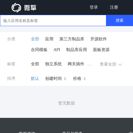
登录
注册
搜索
分类
全部
应用
第三方制品库
开源软件
合同模板
API
制品库应用
面板资源
标签
全部
独立系统
网关插件
查看全部
业务应用
AI
小程序
排序
默认
创建时间
价格
云原生运维
开发工具
商城系统
微信小程序
暂无数据
公众号
zpk
数据库/中间件
餐饮小程序
分销
流量主变现
AI视频
ai