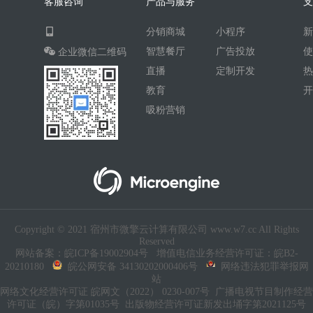
客服咨询
产品与服务
AI人工智能
AI绘画
驾校
分销商城
小程序
合同
资源变现
商城
ai
智慧餐厅
广告投放
企业微信二维码
游戏
租赁合同
上门
直播
定制开发
小程序商城
saas
AI音乐
教育
吸粉营销
招聘
AI小程序
体育馆网球篮球羽毛球
驾校小程序
考试小程序
AI数字人
交互数字人
数字人大屏
AI对话数字人
Copyright © 2021 宿州市微擎云计算有限公司 www.w7.cc All Rights
运行环境
论坛
视频混剪
Reserved
网站备案：皖ICP备19002904号
增值电信业务经营许可证：皖B2-
短剧
抖音|快手|视频号
diy
20210180
皖公网安备 34130202000406号
网络违法犯罪举报网
站
热门短剧系统
跑腿
网络文化经营许可证 皖网文（2022） 0230-007号
广播电视节目制作经营
许可证（皖）字第01035号
出版物经营许可证新发出埇字第2021125号