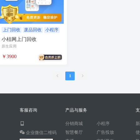
AI人工智能
AI绘画
驾校
合同
资源变现
商城
ai
游戏
租赁合同
上门
上门回收
废品回收
小程序
小桔网上门回收
小程序商城
saas
AI音乐
原生应用
招聘
AI小程序
￥3900
体育馆网球篮球羽毛球
驾校小程序
考试小程序
1
AI数字人
交互数字人
数字人大屏
AI对话数字人
运行环境
论坛
视频混剪
客服咨询
产品与服务
短剧
抖音|快手|视频号
diy
分销商城
小程序
热门短剧系统
跑腿
智慧餐厅
广告投放
企业微信二维码