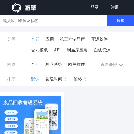
登录
注册
搜索
分类
全部
应用
第三方制品库
开源软件
合同模板
API
制品库应用
面板资源
标签
全部
独立系统
网关插件
查看全部
业务应用
AI
小程序
排序
默认
创建时间
价格
云原生运维
开发工具
商城系统
微信小程序
公众号
zpk
数据库/中间件
餐饮小程序
分销
流量主变现
AI视频
ai