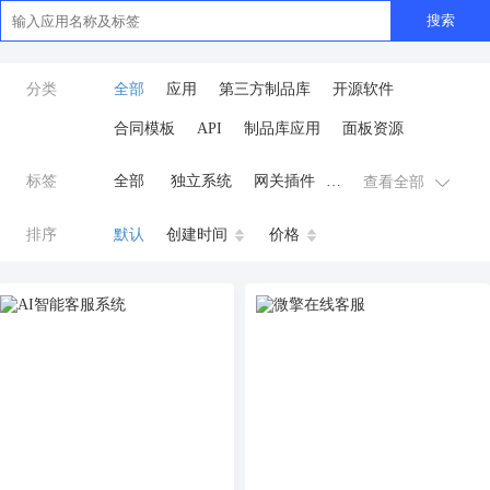
搜索
分类
全部
应用
第三方制品库
开源软件
合同模板
API
制品库应用
面板资源
标签
全部
独立系统
网关插件
查看全部
业务应用
AI
小程序
排序
默认
创建时间
价格
云原生运维
开发工具
商城系统
微信小程序
公众号
zpk
数据库/中间件
餐饮小程序
分销
流量主变现
AI视频
ai
AI人工智能
AI绘画
驾校