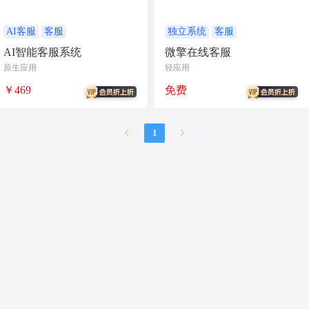
合同
资源变现
商城
ai
游戏
租赁合同
上门
AI客服
客服
独立系统
客服
AI智能客服系统
微擎在线客服
小程序商城
saas
AI音乐
原生应用
轻应用
招聘
AI小程序
￥469
免费
体育馆网球篮球羽毛球
驾校小程序
考试小程序
1
AI数字人
交互数字人
数字人大屏
AI对话数字人
运行环境
论坛
视频混剪
短剧
抖音|快手|视频号
diy
热门短剧系统
跑腿
抖音小程序
AI动漫
课程
上门服务
校园服务