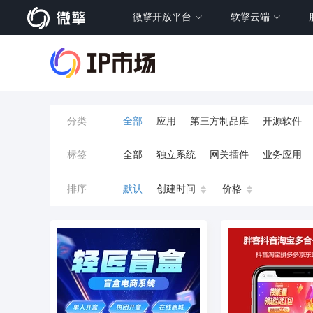
微擎开放平台
软擎云端
分类
全部
应用
第三方制品库
开源软件
标签
全部
独立系统
网关插件
业务应用
餐饮小程序
分销
流量主变现
AI视频
排序
默认
创建时间
价格
小程序商城
saas
AI音乐
招聘
AI
AI对话数字人
运行环境
论坛
视频混
校园服务
校园跑腿
陪玩
小游戏
预约
上门回收
短剧分销
私有部署
同城系统
招聘信息
场馆
售票
租