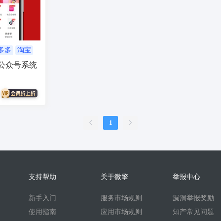
服
销售合同
上门家政
门店
ai机器人
婚恋交友
短视频
问答
扫码
按摩
废品回收
表单
优惠券
挪车
到店核
内容管理系统
外卖
护校通考勤
AI换脸
AI写真
题库
刷题
多多
淘宝
公众号系统
比赛邀约开台管理系统
sora2
任务
文生视频
旧衣回收
旧
续集成
家政系统
上门家政服务
可视化
保姆
考勤系统
校园
快速注册
抖音来客
来客订单
虚拟商品
A换脸
垃圾回收
壁
二维码
盲盒
盲盒商城
测评
陪诊
流量主小程序
无人直播
1
言
海外支付
智慧校园
打印
洗衣
干洗
demo
scrm
企
预约到家
技师
商协会
企业名片
地图标注
个体工商户年报
比价寄快递
快递saas
同城服务
同城约会
代驾
人才
人才
支持帮助
关于微擎
举报中心
t
beta
时间预约
游戏代练
游戏陪练
考试
开源
回收
新手入门
服务市场规则
漏洞举报奖励
酒吧酒馆KTV预约
场地预约位置实景选座
青年民宿会议室网吧
使用指南
应用市场规则
知产常见问题