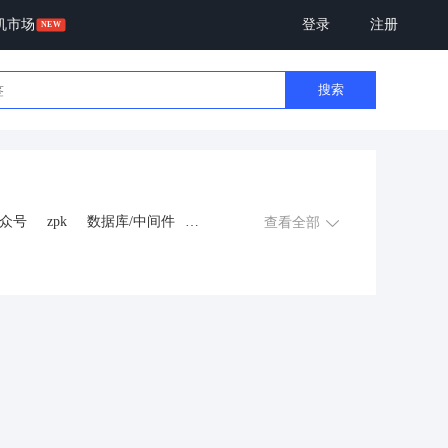
机市场
登录
注册
搜索
众号
zpk
数据库/中间件
查看全部
游戏
租赁合同
上门
交互数字人
数字人大屏
程序
AI动漫
课程
上门服务
金
知识付费
旅游
营销
多端
视频号分销
视频号小店
恋爱话术
自助无人共享智慧