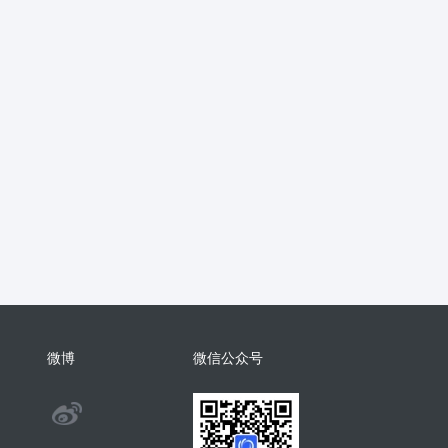
抖音
流量主
推广
智慧农业
销
支付分账
活动报名
考勤
学习
电子名片
AI配音
物回收
任务悬赏
商城小程序
考勤
相亲
康养系统
代付
纸
表情包
混剪
美容美发
分销总管
智慧矿山
人事管理
微
裂变
足浴
智慧足疗店
小程序
商城系统开发
商会
酒吧
系统
门户
推客带货
微信小店
微博
微信公众号
手机回收
茶馆茶室会议影院网吧
@
旅舍订座图书馆预约