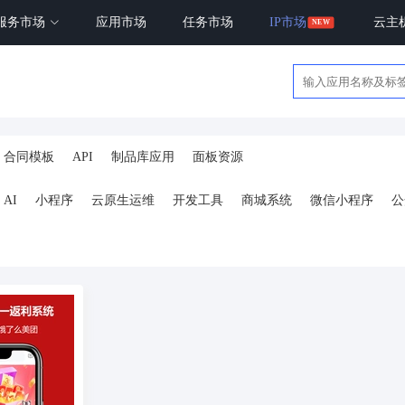
服务市场
应用市场
任务市场
IP市场
云主
合同模板
API
制品库应用
面板资源
AI
小程序
云原生运维
开发工具
商城系统
微信小程序
公
ai
AI人工智能
AI绘画
驾校
合同
资源变现
商城
ai
小程序
体育馆网球篮球羽毛球
驾校小程序
考试小程序
AI数字人
剪
短剧
抖音|快手|视频号
diy
热门短剧系统
跑腿
抖音小
号卡分销系统
AI聚合
劳动合同
ai机器人
短视频挂载
达人佣
扫码挪车
小程序报白
餐饮
外卖平台
点餐
工具
培训
赁
打卡
文旅
下单
扫码点餐
校园外卖
棋牌室麻将场地预约