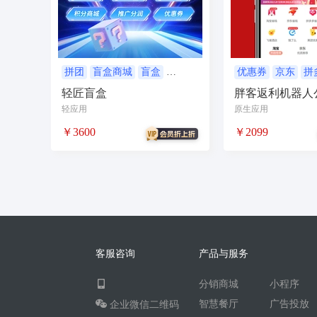
无人自助共享有人智慧
CPS
投票
客
农场
短视频矩阵
流量变现
矩阵管理
智能挪车
汽车
聊天话术
掌上信息
拼团
盲盒商城
盲盒
优惠券
京东
拼
优惠券
抖音
轻匠盲盒
胖客返利机器人
校园团购
直播
自习室办公室民宿酒店
轻应用
原生应用
电商
活动
加密系统
技术合同
持
￥3600
￥2099
社交群聊
小程序助手
导览
WiFi
社区
宣传
共享
新零售收银系统
智慧物流
聊天回复
建站
cms
多语
同城论坛
在线预约
美业
技师到家
企业微信
红包封面
搭子社交
快递
客服咨询
产品与服务
微信电商
联盟机构带货
推客总管
tes
分销商城
小程序
四个朋友无老板
卡拉OK存酒取酒会员
智慧餐厅
广告投放
企业微信二维码