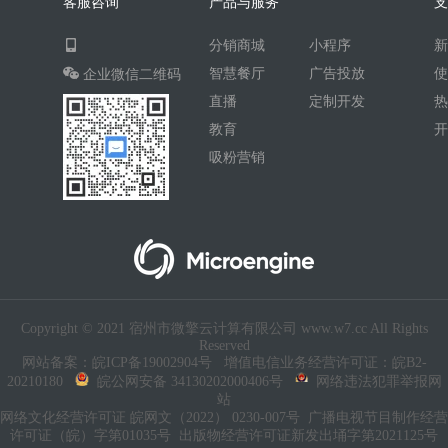
客服咨询
产品与服务
AI人工智能
AI绘画
驾校
分销商城
小程序
合同
资源变现
商城
ai
智慧餐厅
广告投放
企业微信二维码
游戏
租赁合同
上门
直播
定制开发
小程序商城
saas
AI音乐
教育
吸粉营销
招聘
AI小程序
体育馆网球篮球羽毛球
驾校小程序
考试小程序
AI数字人
交互数字人
数字人大屏
AI对话数字人
Copyright © 2021 宿州市微擎云计算有限公司 www.w7.cc All Rights
运行环境
论坛
视频混剪
Reserved
网站备案：皖ICP备19002904号
增值电信业务经营许可证：皖B2-
短剧
抖音|快手|视频号
diy
20210180
皖公网安备 34130202000406号
网络违法犯罪举报网
站
热门短剧系统
跑腿
网络文化经营许可证 皖网文（2022） 0230-007号
广播电视节目制作经营
许可证（皖）字第01035号
出版物经营许可证新发出埇字第2021125号