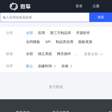
登录
注册
搜索
分类
全部
应用
第三方制品库
开源软件
合同模板
API
制品库应用
面板资源
标签
全部
独立系统
网关插件
查看全部
业务应用
AI
小程序
排序
默认
创建时间
价格
云原生运维
开发工具
商城系统
微信小程序
暂无数据
公众号
zpk
数据库/中间件
餐饮小程序
分销
流量主变现
AI视频
ai