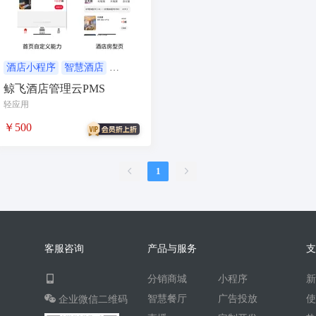
AI人工智能
AI绘画
驾校
合同
资源变现
商城
ai
游戏
租赁合同
上门
酒店小程序
智慧酒店
酒店管理系统
PMS
鲸飞酒店管理云PMS
小程序商城
saas
AI音乐
轻应用
招聘
AI小程序
￥500
体育馆网球篮球羽毛球
驾校小程序
考试小程序
1
AI数字人
交互数字人
数字人大屏
AI对话数字人
运行环境
论坛
视频混剪
客服咨询
产品与服务
短剧
抖音|快手|视频号
diy
分销商城
小程序
热门短剧系统
跑腿
智慧餐厅
广告投放
企业微信二维码