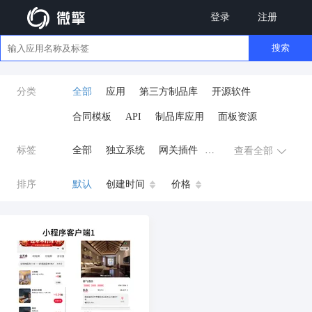
登录
注册
搜索
分类
全部
应用
第三方制品库
开源软件
合同模板
API
制品库应用
面板资源
标签
全部
独立系统
网关插件
查看全部
业务应用
AI
小程序
排序
默认
创建时间
价格
云原生运维
开发工具
商城系统
微信小程序
公众号
zpk
数据库/中间件
餐饮小程序
分销
流量主变现
AI视频
ai