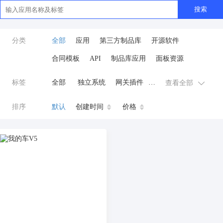
搜索
分类
全部
应用
第三方制品库
开源软件
合同模板
API
制品库应用
面板资源
标签
全部
独立系统
网关插件
查看全部
业务应用
AI
小程序
排序
默认
创建时间
价格
云原生运维
开发工具
商城系统
微信小程序
公众号
zpk
数据库/中间件
餐饮小程序
分销
流量主变现
AI视频
ai
AI人工智能
AI绘画
驾校