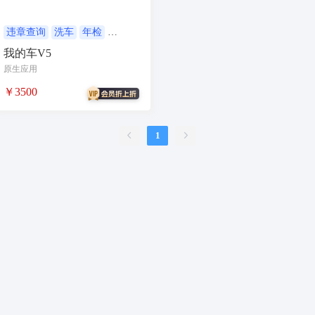
合同
资源变现
商城
ai
游戏
租赁合同
上门
违章查询
洗车
年检
扫码挪车
小程序商城
我的车V5
小程序商城
saas
AI音乐
原生应用
招聘
AI小程序
￥3500
体育馆网球篮球羽毛球
驾校小程序
考试小程序
1
AI数字人
交互数字人
数字人大屏
AI对话数字人
运行环境
论坛
视频混剪
短剧
抖音|快手|视频号
diy
热门短剧系统
跑腿
抖音小程序
AI动漫
课程
上门服务
校园服务