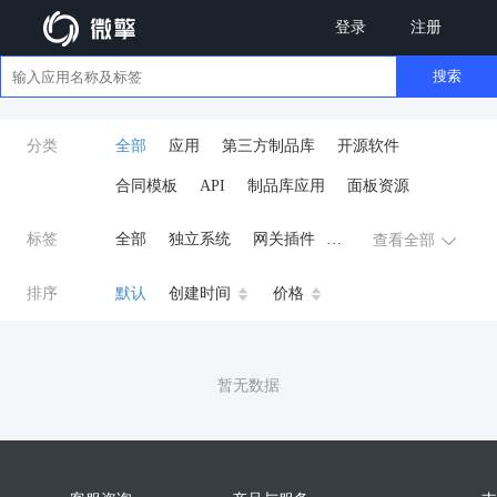
登录
注册
搜索
分类
全部
应用
第三方制品库
开源软件
合同模板
API
制品库应用
面板资源
标签
全部
独立系统
网关插件
查看全部
业务应用
AI
小程序
排序
默认
创建时间
价格
云原生运维
开发工具
商城系统
微信小程序
暂无数据
公众号
zpk
数据库/中间件
餐饮小程序
分销
流量主变现
AI视频
ai