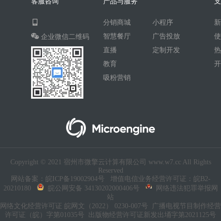
客服咨询
产品与服务
AI人工智能
AI绘画
驾校
分销商城
小程序
合同
资源变现
商城
ai
智慧餐厅
广告投放
企业微信二维码
游戏
租赁合同
上门
直播
定制开发
小程序商城
saas
AI音乐
教育
吸粉营销
招聘
AI小程序
体育馆网球篮球羽毛球
驾校小程序
考试小程序
AI数字人
交互数字人
数字人大屏
AI对话数字人
Copyright © 2021 宿州市微擎云计算有限公司 www.w7.cc All Rights
运行环境
论坛
视频混剪
Reserved
网站备案：皖ICP备19002904号
增值电信业务经营许可证：皖B2-
短剧
抖音|快手|视频号
diy
20210180
皖公网安备 34130202000406号
网络违法犯罪举报网
站
热门短剧系统
跑腿
网络文化经营许可证 皖网文（2022） 0230-007号
广播电视节目制作经营
许可证（皖）字第01035号
出版物经营许可证新发出埇字第2021125号