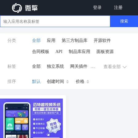
登录
注册
搜索
分类
全部
应用
第三方制品库
开源软件
合同模板
API
制品库应用
面板资源
标签
全部
独立系统
网关插件
查看全部
业务应用
AI
小程序
排序
默认
创建时间
价格
云原生运维
开发工具
商城系统
微信小程序
公众号
zpk
数据库/中间件
餐饮小程序
分销
流量主变现
AI视频
ai