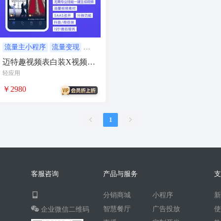
AI人工智能
AI绘画
驾校
合同
资源变现
商城
ai
游戏
租赁合同
上门
流量主小程序
流量变现
流量主
流量主变现
迈特趣视频表白装X视频创
小程序商城
saas
AI音乐
作SaaS系统
轻应用
招聘
AI小程序
￥2980
体育馆网球篮球羽毛球
驾校小程序
考试小程序
1
AI数字人
交互数字人
数字人大屏
AI对话数字人
运行环境
论坛
视频混剪
客服咨询
产品与服务
短剧
抖音|快手|视频号
diy
分销商城
小程序
热门短剧系统
跑腿
智慧餐厅
广告投放
企业微信二维码