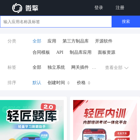
登录
注册
搜索
分类
全部
应用
第三方制品库
开源软件
合同模板
API
制品库应用
面板资源
标签
全部
独立系统
网关插件
查看全部
业务应用
AI
小程序
排序
默认
创建时间
价格
云原生运维
开发工具
商城系统
微信小程序
公众号
zpk
数据库/中间件
餐饮小程序
分销
流量主变现
AI视频
ai