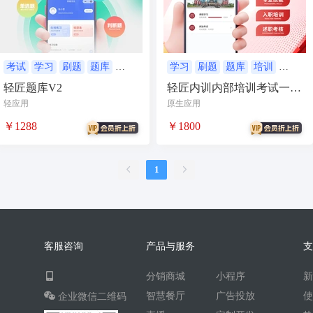
AI人工智能
AI绘画
驾校
合同
资源变现
商城
ai
游戏
租赁合同
上门
考试
学习
刷题
题库
学习
刷题
题库
培训
培训
小程序
轻匠题库V2
轻匠内训内部培训考试一体
小程序商城
saas
AI音乐
化平台
轻应用
原生应用
招聘
AI小程序
￥1288
￥1800
体育馆网球篮球羽毛球
驾校小程序
考试小程序
1
AI数字人
交互数字人
数字人大屏
AI对话数字人
运行环境
论坛
视频混剪
客服咨询
产品与服务
短剧
抖音|快手|视频号
diy
分销商城
小程序
热门短剧系统
跑腿
智慧餐厅
广告投放
企业微信二维码