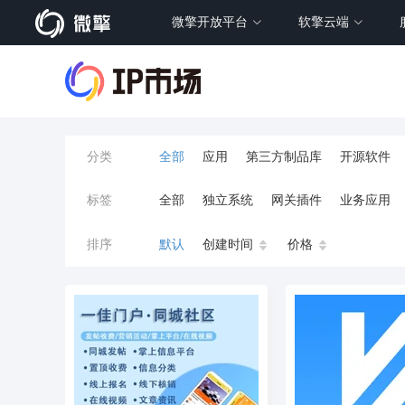
微擎开放平台
软擎云端
分类
全部
应用
第三方制品库
开源软件
标签
全部
独立系统
网关插件
业务应用
餐饮小程序
分销
流量主变现
AI视频
排序
默认
创建时间
价格
小程序商城
saas
AI音乐
招聘
AI
AI对话数字人
运行环境
论坛
视频混
校园服务
校园跑腿
陪玩
小游戏
预约
上门回收
短剧分销
私有部署
同城系统
招聘信息
场馆
售票
租