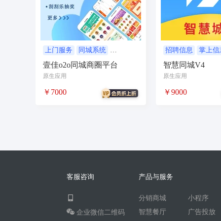
无人自助共享有人智慧
CPS
投票
客
农场
短视频矩阵
流量变现
矩阵管理
智能挪车
汽车
聊天话术
掌上信息
上门服务
同城系统
招聘信息
掌上信
外卖平台
同城系统
支付分
壹佳o2o同城商圈平台
智慧同城V4
校园团购
直播
自习室办公室民宿酒店
到店核销
原生应用
原生应用
电商
活动
加密系统
技术合同
持
￥7000
￥9000
社交群聊
小程序助手
导览
WiFi
社区
宣传
共享
新零售收银系统
智慧物流
聊天回复
建站
cms
多语
同城论坛
在线预约
美业
技师到家
企业微信
红包封面
搭子社交
快递
客服咨询
产品与服务
微信电商
联盟机构带货
推客总管
tes
分销商城
小程序
四个朋友无老板
卡拉OK存酒取酒会员
智慧餐厅
广告投放
企业微信二维码