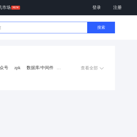
机市场
登录
注册
搜索
众号
zpk
数据库/中间件
查看全部
游戏
租赁合同
上门
交互数字人
数字人大屏
程序
AI动漫
课程
上门服务
金
知识付费
旅游
营销
多端
视频号分销
视频号小店
恋爱话术
自助无人共享智慧