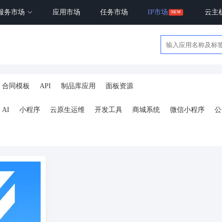
服务市场
应用市场
任务市场
IP市场
云主
合同模板
API
制品库应用
面板资源
AI
小程序
云原生运维
开发工具
商城系统
微信小程序
公
ai
AI人工智能
AI绘画
驾校
合同
资源变现
商城
ai
小程序
体育馆网球篮球羽毛球
驾校小程序
考试小程序
AI数字人
剪
短剧
抖音|快手|视频号
diy
热门短剧系统
跑腿
抖音小
号卡分销系统
AI聚合
劳动合同
ai机器人
短视频挂载
达人佣
扫码挪车
小程序报白
餐饮
外卖平台
点餐
工具
培训
赁
打卡
文旅
下单
扫码点餐
校园外卖
棋牌室麻将场地预约