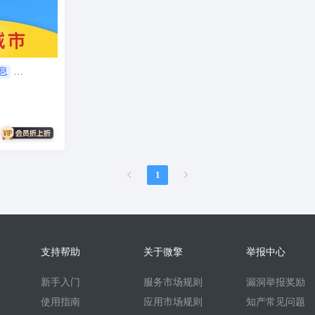
服
销售合同
上门家政
门店
ai机器人
婚恋交友
短视频
问答
扫码
按摩
废品回收
表单
优惠券
挪车
到店核
内容管理系统
外卖
护校通考勤
AI换脸
AI写真
题库
刷题
息
账
比赛邀约开台管理系统
sora2
任务
文生视频
旧衣回收
旧
续集成
家政系统
上门家政服务
可视化
保姆
考勤系统
校园
快速注册
抖音来客
来客订单
虚拟商品
A换脸
垃圾回收
壁
二维码
盲盒
盲盒商城
测评
陪诊
流量主小程序
无人直播
1
言
海外支付
智慧校园
打印
洗衣
干洗
demo
scrm
企
预约到家
技师
商协会
企业名片
地图标注
个体工商户年报
比价寄快递
快递saas
同城服务
同城约会
代驾
人才
人才
支持帮助
关于微擎
举报中心
t
beta
时间预约
游戏代练
游戏陪练
考试
开源
回收
新手入门
服务市场规则
漏洞举报奖励
酒吧酒馆KTV预约
场地预约位置实景选座
青年民宿会议室网吧
使用指南
应用市场规则
知产常见问题