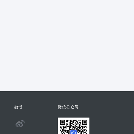
抖音
流量主
推广
智慧农业
销
支付分账
活动报名
考勤
学习
电子名片
AI配音
物回收
任务悬赏
商城小程序
考勤
相亲
康养系统
代付
纸
表情包
混剪
美容美发
分销总管
智慧矿山
人事管理
微
裂变
足浴
智慧足疗店
小程序
商城系统开发
商会
酒吧
系统
门户
推客带货
微信小店
微博
微信公众号
手机回收
茶馆茶室会议影院网吧
@
旅舍订座图书馆预约