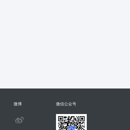
抖音
流量主
推广
智慧农业
销
支付分账
活动报名
考勤
学习
电子名片
AI配音
物回收
任务悬赏
商城小程序
考勤
相亲
康养系统
代付
纸
表情包
混剪
美容美发
分销总管
智慧矿山
人事管理
微
裂变
足浴
智慧足疗店
小程序
商城系统开发
商会
酒吧
系统
门户
推客带货
微信小店
微博
微信公众号
手机回收
茶馆茶室会议影院网吧
@
旅舍订座图书馆预约