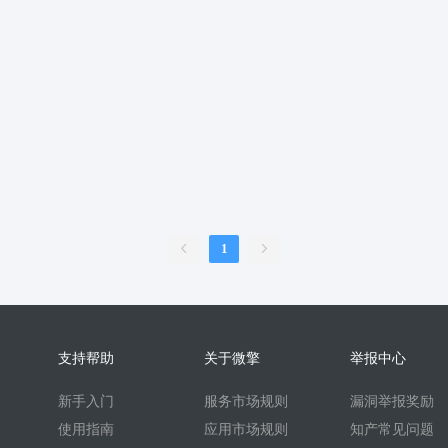
服
销售合同
上门家政
门店
ai机器人
婚恋交友
短视频
问答
扫码
按摩
废品回收
表单
优惠券
挪车
到店核
内容管理系统
外卖
护校通考勤
AI换脸
AI写真
题库
刷题
比赛邀约开台管理系统
sora2
任务
文生视频
旧衣回收
旧
续集成
家政系统
上门家政服务
可视化
保姆
考勤系统
校园
快速注册
抖音来客
来客订单
虚拟商品
A换脸
垃圾回收
壁
二维码
盲盒
盲盒商城
测评
陪诊
流量主小程序
无人直播
1
言
海外支付
智慧校园
打印
洗衣
干洗
demo
scrm
企
预约到家
技师
商协会
企业名片
地图标注
个体工商户年报
比价寄快递
快递saas
同城服务
同城约会
代驾
人才
人才
支持帮助
关于微擎
举报中心
t
beta
时间预约
游戏代练
游戏陪练
考试
开源
回收
新手入门
服务市场规则
漏洞举报奖励
酒吧酒馆KTV预约
场地预约位置实景选座
青年民宿会议室网吧
使用指南
应用市场规则
知产常见问题