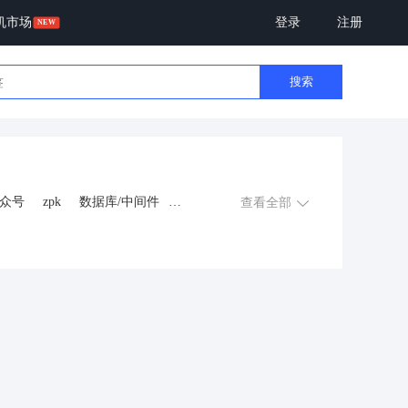
机市场
登录
注册
搜索
众号
zpk
数据库/中间件
查看全部
游戏
租赁合同
上门
交互数字人
数字人大屏
程序
AI动漫
课程
上门服务
金
知识付费
旅游
营销
多端
视频号分销
视频号小店
恋爱话术
自助无人共享智慧