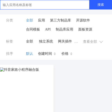
搜索
分类
全部
应用
第三方制品库
开源软件
合同模板
API
制品库应用
面板资源
标签
全部
独立系统
网关插件
查看全部
业务应用
AI
小程序
排序
默认
创建时间
价格
云原生运维
开发工具
商城系统
微信小程序
公众号
zpk
数据库/中间件
餐饮小程序
分销
流量主变现
AI视频
ai
AI人工智能
AI绘画
驾校