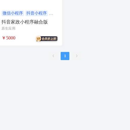
合同
资源变现
商城
ai
游戏
租赁合同
上门
微信小程序
抖音小程序
上门家政
家政系统
抖音家政小程序融合版
小程序商城
saas
AI音乐
原生应用
招聘
AI小程序
￥5000
体育馆网球篮球羽毛球
驾校小程序
考试小程序
1
AI数字人
交互数字人
数字人大屏
AI对话数字人
运行环境
论坛
视频混剪
短剧
抖音|快手|视频号
diy
热门短剧系统
跑腿
抖音小程序
AI动漫
课程
上门服务
校园服务