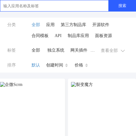
搜索
分类
全部
应用
第三方制品库
开源软件
合同模板
API
制品库应用
面板资源
标签
全部
独立系统
网关插件
查看全部
业务应用
AI
小程序
排序
默认
创建时间
价格
云原生运维
开发工具
商城系统
微信小程序
公众号
zpk
数据库/中间件
餐饮小程序
分销
流量主变现
AI视频
ai
AI人工智能
AI绘画
驾校