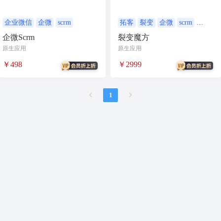
合同
资源变现
商城
ai
游戏
租赁合同
上门
企业微信
企微
scrm
拓客
裂变
企微
scrm
营销
企微Scrm
裂变魔方
小程序商城
saas
AI音乐
原生应用
原生应用
招聘
AI小程序
￥498
￥2999
体育馆网球篮球羽毛球
驾校小程序
考试小程序
1
AI数字人
交互数字人
数字人大屏
AI对话数字人
运行环境
论坛
视频混剪
短剧
抖音|快手|视频号
diy
热门短剧系统
跑腿
抖音小程序
AI动漫
课程
上门服务
校园服务