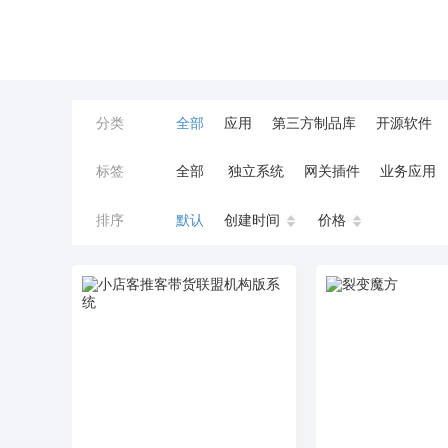
分类
全部
应用
第三方制品库
开源软件
标签
全部
独立系统
网关插件
业务应用
餐饮小程序
分销
流量主变现
AI视频
排序
默认
创建时间
价格
小程序商城
saas
AI音乐
招聘
AI
AI对话数字人
运行环境
论坛
视频混
校园服务
校园跑腿
陪玩
小游戏
预约
上门回收
短剧分销
私有部署
同城系统
招聘信息
场馆
售票
租
无人自助共享有人智慧
CPS
投票
客