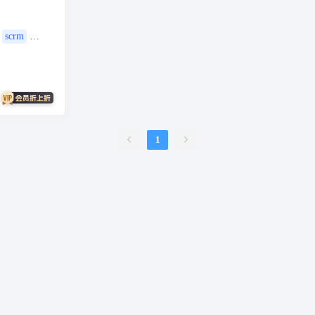
问答
扫码
按摩
废品回收
表单
优惠券
挪车
到店核
内容管理系统
外卖
护校通考勤
AI换脸
AI写真
题库
刷题
scrm
比赛邀约开台管理系统
sora2
任务
文生视频
旧衣回收
旧
续集成
家政系统
上门家政服务
可视化
保姆
考勤系统
校园
快速注册
抖音来客
来客订单
虚拟商品
A换脸
垃圾回收
壁
二维码
盲盒
盲盒商城
测评
陪诊
流量主小程序
无人直播
1
言
海外支付
智慧校园
打印
洗衣
干洗
demo
scrm
企
预约到家
技师
商协会
企业名片
地图标注
个体工商户年报
快递
比价寄快递
快递saas
同城服务
同城约会
代驾
人才
客总管
test
beta
时间预约
游戏代练
游戏陪练
考试
开源
卡拉OK存酒取酒会员
酒吧酒馆KTV预约
场地预约位置实景选座
约
棒球足球活动预存开台
校园
任务众包
引流
金价
黄金
驻
任务发布
招聘系统
二手市场
二手商城
同城搭子
同城