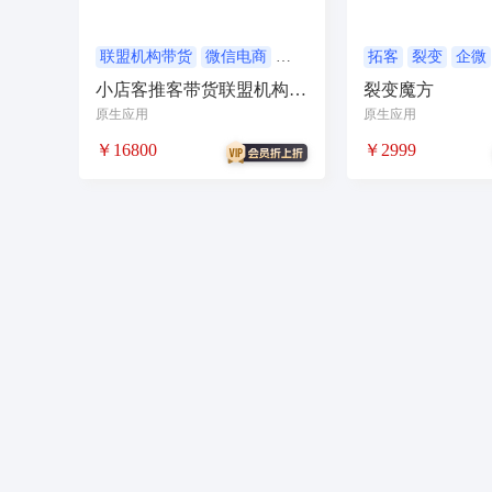
农场
短视频矩阵
流量变现
矩阵管理
智能挪车
汽车
聊天话术
掌上信息
联盟机构带货
微信电商
拓客
裂变
企微
微信小店
推客带货
裂变
营销
小店客推客带货联盟机构版
裂变魔方
校园团购
直播
自习室办公室民宿酒店
系统
原生应用
原生应用
电商
活动
加密系统
技术合同
持
￥16800
￥2999
社交群聊
小程序助手
导览
WiFi
社区
宣传
共享
新零售收银系统
智慧物流
聊天回复
建站
cms
多语
同城论坛
在线预约
美业
技师到家
酒吧
企业微信
红包封面
搭子社交
微信小店
微信电商
联盟机构带货
推
茶馆茶室会议影院网吧
四个朋友无老板
旅舍订座图书馆预约
台球桌球助教场地预
任务推广
数字人
图生视频
多商家入