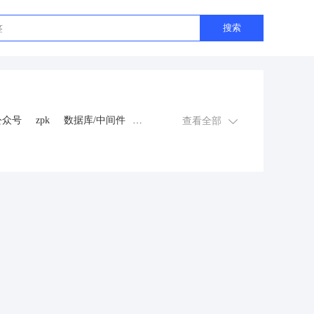
搜索
公众号
zpk
数据库/中间件
查看全部
游戏
租赁合同
上门
交互数字人
数字人大屏
程序
AI动漫
课程
上门服务
金
知识付费
旅游
营销
多端
视频号分销
视频号小店
恋爱话术
自助无人共享智慧
抖音
流量主
推广
智慧农业