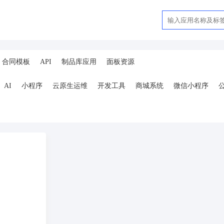
合同模板
API
制品库应用
面板资源
AI
小程序
云原生运维
开发工具
商城系统
微信小程序
ai
AI人工智能
AI绘画
驾校
合同
资源变现
商城
ai
小程序
体育馆网球篮球羽毛球
驾校小程序
考试小程序
AI数字人
剪
短剧
抖音|快手|视频号
diy
热门短剧系统
跑腿
抖音小
号卡分销系统
AI聚合
劳动合同
ai机器人
短视频挂载
达人佣
扫码挪车
小程序报白
餐饮
外卖平台
点餐
工具
培训
赁
打卡
文旅
下单
扫码点餐
校园外卖
棋牌室麻将场地预约
服
销售合同
上门家政
门店
ai机器人
婚恋交友
短视频