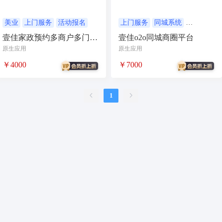
合同
资源变现
商城
ai
游戏
租赁合同
上门
美业
上门服务
活动报名
上门服务
同城系统
外卖平台
壹佳家政预约多商户多门店
壹佳o2o同城商圈平台
小程序商城
saas
AI音乐
平台
原生应用
原生应用
招聘
AI小程序
￥4000
￥7000
体育馆网球篮球羽毛球
驾校小程序
考试小程序
1
AI数字人
交互数字人
数字人大屏
AI对话数字人
运行环境
论坛
视频混剪
短剧
抖音|快手|视频号
diy
热门短剧系统
跑腿
抖音小程序
AI动漫
课程
上门服务
校园服务