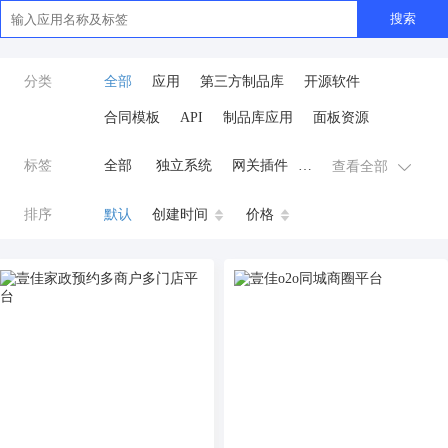
搜索
分类
全部
应用
第三方制品库
开源软件
合同模板
API
制品库应用
面板资源
标签
全部
独立系统
网关插件
查看全部
业务应用
AI
小程序
排序
默认
创建时间
价格
云原生运维
开发工具
商城系统
微信小程序
公众号
zpk
数据库/中间件
餐饮小程序
分销
流量主变现
AI视频
ai
AI人工智能
AI绘画
驾校