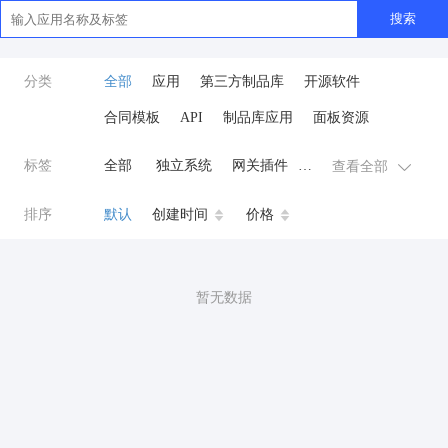
搜索
分类
全部
应用
第三方制品库
开源软件
合同模板
API
制品库应用
面板资源
标签
全部
独立系统
网关插件
查看全部
业务应用
AI
小程序
排序
默认
创建时间
价格
云原生运维
开发工具
商城系统
微信小程序
暂无数据
公众号
zpk
数据库/中间件
餐饮小程序
分销
流量主变现
AI视频
ai
AI人工智能
AI绘画
驾校