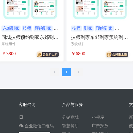
AI人工智能
AI绘画
驾校
合同
资源变现
商城
ai
游戏
租赁合同
上门
东郊到家
技师
预约到家
技师
到家
预约到家
技师到家
技师到家
同城技师预约到家东郊到家
技师到家东郊到家预约到家
小程序商城
saas
AI音乐
SPA按摩到家
上门服务系
系统组件
系统组件
招聘
AI小程序
￥3800
￥6800
体育馆网球篮球羽毛球
驾校小程序
考试小程序
1
AI数字人
交互数字人
数字人大屏
AI对话数字人
运行环境
论坛
视频混剪
客服咨询
产品与服务
短剧
抖音|快手|视频号
diy
分销商城
小程序
热门短剧系统
跑腿
智慧餐厅
广告投放
企业微信二维码