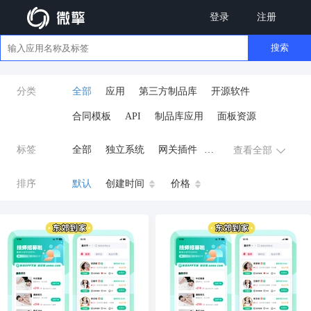
登录
注册
搜索
分类
全部
应用
第三方制品库
开源软件
合同模板
API
制品库应用
面板资源
标签
全部
独立系统
网关插件
查看全部
业务应用
AI
小程序
排序
默认
创建时间
价格
云原生运维
开发工具
商城系统
微信小程序
公众号
zpk
数据库/中间件
餐饮小程序
分销
流量主变现
AI视频
ai