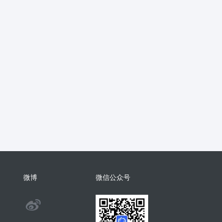
抖音
流量主
推广
智慧农业
销
支付分账
活动报名
考勤
学习
电子名片
AI配音
物回收
任务悬赏
商城小程序
考勤
相亲
康养系统
代付
纸
表情包
混剪
美容美发
分销总管
智慧矿山
人事管理
微
裂变
足浴
智慧足疗店
小程序
商城系统开发
商会
酒吧
系统
门户
推客带货
微信小店
微博
微信公众号
手机回收
茶馆茶室会议影院网吧
@
旅舍订座图书馆预约