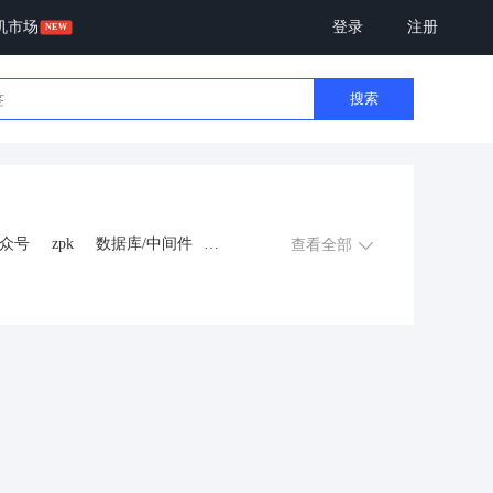
机市场
登录
注册
搜索
众号
zpk
数据库/中间件
查看全部
游戏
租赁合同
上门
交互数字人
数字人大屏
程序
AI动漫
课程
上门服务
金
知识付费
旅游
营销
多端
视频号分销
视频号小店
恋爱话术
自助无人共享智慧