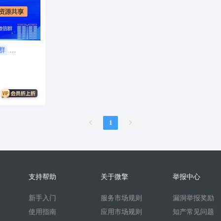
服
销售合同
上门家政
门店
ai机器人
婚恋交友
短视频
问答
扫码
按摩
废品回收
表单
优惠券
挪车
到店核
内容管理系统
外卖
护校通考勤
AI换脸
AI写真
题库
刷题
群
比赛邀约开台管理系统
sora2
任务
文生视频
旧衣回收
旧
续集成
家政系统
上门家政服务
可视化
保姆
考勤系统
校园
快速注册
抖音来客
来客订单
虚拟商品
A换脸
垃圾回收
壁
二维码
盲盒
盲盒商城
测评
陪诊
流量主小程序
无人直播
1
言
海外支付
智慧校园
打印
洗衣
干洗
demo
scrm
企
预约到家
技师
商协会
企业名片
地图标注
个体工商户年报
比价寄快递
快递saas
同城服务
同城约会
代驾
人才
人才
支持帮助
关于微擎
举报中心
t
beta
时间预约
游戏代练
游戏陪练
考试
开源
回收
新手入门
服务市场规则
漏洞举报奖励
酒吧酒馆KTV预约
场地预约位置实景选座
青年民宿会议室网吧
使用指南
应用市场规则
知产常见问题