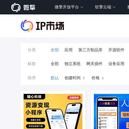
微擎开放平台
软擎云端
分类
全部
应用
第三方制品库
开源软件
标签
全部
独立系统
网关插件
业务应用
餐饮小程序
分销
流量主变现
AI视频
排序
默认
创建时间
价格
小程序商城
saas
AI音乐
招聘
AI
AI对话数字人
运行环境
论坛
视频混
校园服务
校园跑腿
陪玩
小游戏
预约
上门回收
短剧分销
私有部署
同城系统
招聘信息
场馆
售票
租