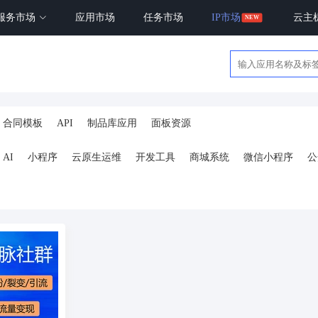
服务市场
应用市场
任务市场
IP市场
云主
合同模板
API
制品库应用
面板资源
AI
小程序
云原生运维
开发工具
商城系统
微信小程序
公
ai
AI人工智能
AI绘画
驾校
合同
资源变现
商城
ai
小程序
体育馆网球篮球羽毛球
驾校小程序
考试小程序
AI数字人
剪
短剧
抖音|快手|视频号
diy
热门短剧系统
跑腿
抖音小
号卡分销系统
AI聚合
劳动合同
ai机器人
短视频挂载
达人佣
扫码挪车
小程序报白
餐饮
外卖平台
点餐
工具
培训
赁
打卡
文旅
下单
扫码点餐
校园外卖
棋牌室麻将场地预约