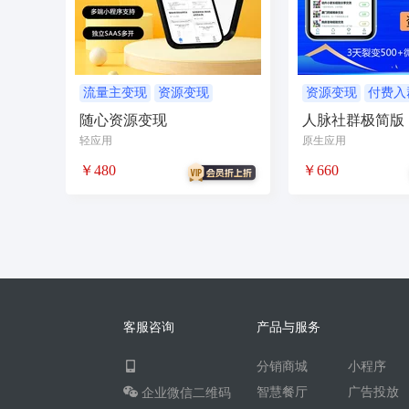
无人自助共享有人智慧
CPS
投票
客
农场
短视频矩阵
流量变现
矩阵管理
智能挪车
汽车
聊天话术
掌上信息
流量主变现
资源变现
资源变现
付费入
营销社群
随心资源变现
人脉社群极简版
校园团购
直播
自习室办公室民宿酒店
轻应用
原生应用
电商
活动
加密系统
技术合同
持
￥480
￥660
社交群聊
小程序助手
导览
WiFi
社区
宣传
共享
新零售收银系统
智慧物流
聊天回复
建站
cms
多语
同城论坛
在线预约
美业
技师到家
企业微信
红包封面
搭子社交
快递
客服咨询
产品与服务
微信电商
联盟机构带货
推客总管
tes
分销商城
小程序
四个朋友无老板
卡拉OK存酒取酒会员
智慧餐厅
广告投放
企业微信二维码