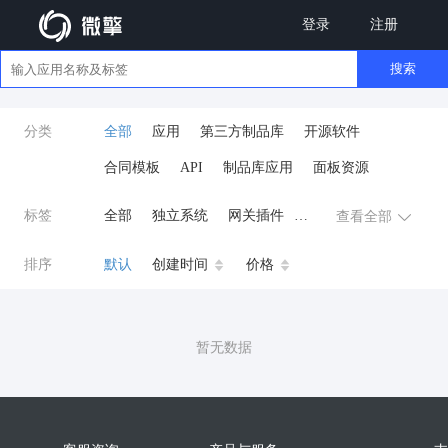
登录
注册
搜索
分类
全部
应用
第三方制品库
开源软件
合同模板
API
制品库应用
面板资源
标签
全部
独立系统
网关插件
查看全部
业务应用
AI
小程序
排序
默认
创建时间
价格
云原生运维
开发工具
商城系统
微信小程序
暂无数据
公众号
zpk
数据库/中间件
餐饮小程序
分销
流量主变现
AI视频
ai