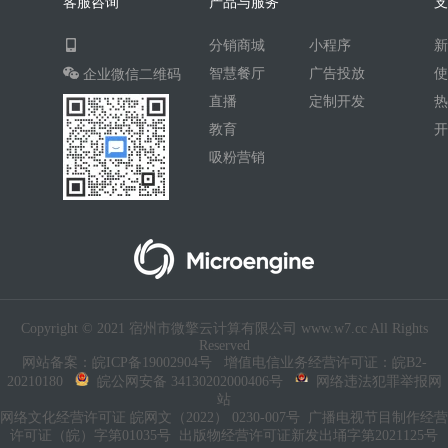
客服咨询
产品与服务
AI人工智能
AI绘画
驾校
分销商城
小程序
合同
资源变现
商城
ai
智慧餐厅
广告投放
企业微信二维码
游戏
租赁合同
上门
直播
定制开发
小程序商城
saas
AI音乐
教育
吸粉营销
招聘
AI小程序
体育馆网球篮球羽毛球
驾校小程序
考试小程序
AI数字人
交互数字人
数字人大屏
AI对话数字人
Copyright © 2021 宿州市微擎云计算有限公司 www.w7.cc All Rights
运行环境
论坛
视频混剪
Reserved
网站备案：皖ICP备19002904号
增值电信业务经营许可证：皖B2-
短剧
抖音|快手|视频号
diy
20210180
皖公网安备 34130202000406号
网络违法犯罪举报网
站
热门短剧系统
跑腿
网络文化经营许可证 皖网文（2022） 0230-007号
广播电视节目制作经营
许可证（皖）字第01035号
出版物经营许可证新发出埇字第2021125号