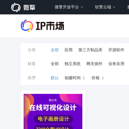
微擎开放平台
软擎云端
分类
全部
应用
第三方制品库
开源软件
标签
全部
独立系统
网关插件
业务应用
餐饮小程序
分销
流量主变现
AI视频
排序
默认
创建时间
价格
小程序商城
saas
AI音乐
招聘
AI
AI对话数字人
运行环境
论坛
视频混
校园服务
校园跑腿
陪玩
小游戏
预约
上门回收
短剧分销
私有部署
同城系统
招聘信息
场馆
售票
租