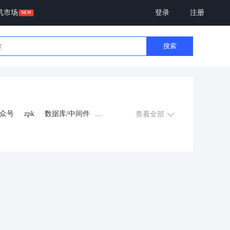
机市场
登录
注册
搜索
众号
zpk
数据库/中间件
查看全部
游戏
租赁合同
上门
交互数字人
数字人大屏
程序
AI动漫
课程
上门服务
金
知识付费
旅游
营销
多端
视频号分销
视频号小店
恋爱话术
自助无人共享智慧