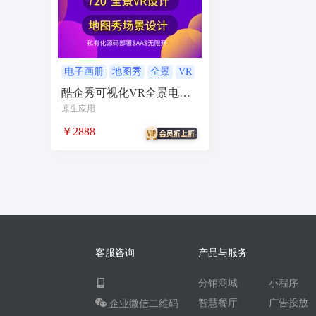
无人自助共享有人智慧
CPS
投票
客
农场
短视频矩阵
流量变现
矩阵管理
智能挪车
汽车
聊天话术
掌上信息
电子画册
地图秀
全景
VR
VR全景
酷企秀可视化VR全景电子
校园团购
直播
自习室办公室民宿酒店
画册地图秀DIY
原生应用
电商
活动
加密系统
技术合同
持
￥2888
社交群聊
小程序助手
导览
WiFi
社区
宣传
共享
新零售收银系统
智慧物流
聊天回复
建站
cms
多语
同城论坛
在线预约
美业
技师到家
企业微信
红包封面
搭子社交
快递
客服咨询
产品与服务
微信电商
联盟机构带货
推客总管
tes
分销商城
小程序
四个朋友无老板
卡拉OK存酒取酒会员
智慧餐厅
广告投放
企业微信二维码