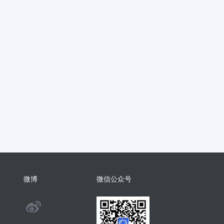
抖音
流量主
推广
智慧农业
销
支付分账
活动报名
考勤
学习
电子名片
AI配音
物回收
任务悬赏
商城小程序
考勤
相亲
康养系统
代付
纸
表情包
混剪
美容美发
分销总管
智慧矿山
人事管理
微
裂变
足浴
智慧足疗店
小程序
商城系统开发
商会
酒吧
系统
门户
推客带货
微信小店
微博
微信公众号
手机回收
茶馆茶室会议影院网吧
@
旅舍订座图书馆预约