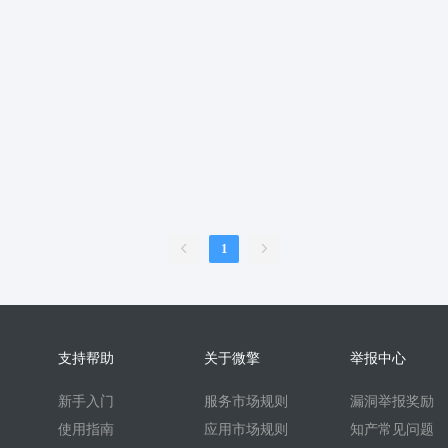
服
销售合同
上门家政
门店
ai机器人
婚恋交友
短视频
问答
扫码
按摩
废品回收
表单
优惠券
挪车
到店核
内容管理系统
外卖
护校通考勤
AI换脸
AI写真
题库
刷题
比赛邀约开台管理系统
sora2
任务
文生视频
旧衣回收
旧
续集成
家政系统
上门家政服务
可视化
保姆
考勤系统
校园
快速注册
抖音来客
来客订单
虚拟商品
A换脸
垃圾回收
壁
二维码
盲盒
盲盒商城
测评
陪诊
流量主小程序
无人直播
1
言
海外支付
智慧校园
打印
洗衣
干洗
demo
scrm
企
预约到家
技师
商协会
企业名片
地图标注
个体工商户年报
比价寄快递
快递saas
同城服务
同城约会
代驾
人才
人才
支持帮助
关于微擎
举报中心
t
beta
时间预约
游戏代练
游戏陪练
考试
开源
回收
新手入门
服务市场规则
漏洞举报奖励
酒吧酒馆KTV预约
场地预约位置实景选座
青年民宿会议室网吧
使用指南
应用市场规则
知产常见问题