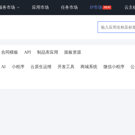
服务市场
应用市场
任务市场
IP市场
云主
合同模板
API
制品库应用
面板资源
AI
小程序
云原生运维
开发工具
商城系统
微信小程序
公
ai
AI人工智能
AI绘画
驾校
合同
资源变现
商城
ai
小程序
体育馆网球篮球羽毛球
驾校小程序
考试小程序
AI数字人
剪
短剧
抖音|快手|视频号
diy
热门短剧系统
跑腿
抖音小
号卡分销系统
AI聚合
劳动合同
ai机器人
短视频挂载
达人佣
扫码挪车
小程序报白
餐饮
外卖平台
点餐
工具
培训
赁
打卡
文旅
下单
扫码点餐
校园外卖
棋牌室麻将场地预约