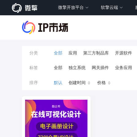
微擎开放平台
软擎云端
分类
全部
应用
第三方制品库
开源软件
标签
全部
独立系统
网关插件
业务应用
餐饮小程序
分销
流量主变现
AI视频
排序
默认
创建时间
价格
小程序商城
saas
AI音乐
招聘
AI
AI对话数字人
运行环境
论坛
视频混
校园服务
校园跑腿
陪玩
小游戏
预约
上门回收
短剧分销
私有部署
同城系统
招聘信息
场馆
售票
租