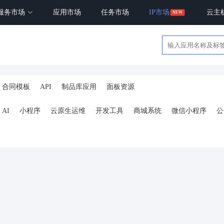
服务市场
应用市场
任务市场
IP市场
云主
合同模板
API
制品库应用
面板资源
AI
小程序
云原生运维
开发工具
商城系统
微信小程序
公
ai
AI人工智能
AI绘画
驾校
合同
资源变现
商城
ai
小程序
体育馆网球篮球羽毛球
驾校小程序
考试小程序
AI数字人
剪
短剧
抖音|快手|视频号
diy
热门短剧系统
跑腿
抖音小
号卡分销系统
AI聚合
劳动合同
ai机器人
短视频挂载
达人佣
扫码挪车
小程序报白
餐饮
外卖平台
点餐
工具
培训
赁
打卡
文旅
下单
扫码点餐
校园外卖
棋牌室麻将场地预约