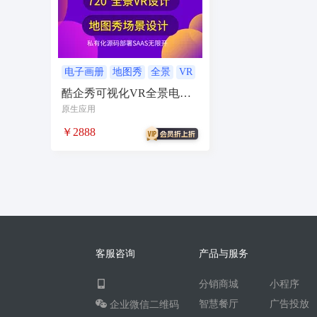
无人自助共享有人智慧
CPS
投票
客
农场
短视频矩阵
流量变现
矩阵管理
智能挪车
汽车
聊天话术
掌上信息
电子画册
地图秀
全景
VR
VR全景
酷企秀可视化VR全景电子
校园团购
直播
自习室办公室民宿酒店
画册地图秀DIY
原生应用
电商
活动
加密系统
技术合同
持
￥2888
社交群聊
小程序助手
导览
WiFi
社区
宣传
共享
新零售收银系统
智慧物流
聊天回复
建站
cms
多语
同城论坛
在线预约
美业
技师到家
企业微信
红包封面
搭子社交
快递
客服咨询
产品与服务
微信电商
联盟机构带货
推客总管
tes
分销商城
小程序
四个朋友无老板
卡拉OK存酒取酒会员
智慧餐厅
广告投放
企业微信二维码