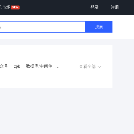
机市场
登录
注册
搜索
众号
zpk
数据库/中间件
查看全部
游戏
租赁合同
上门
交互数字人
数字人大屏
程序
AI动漫
课程
上门服务
金
知识付费
旅游
营销
多端
视频号分销
视频号小店
恋爱话术
自助无人共享智慧