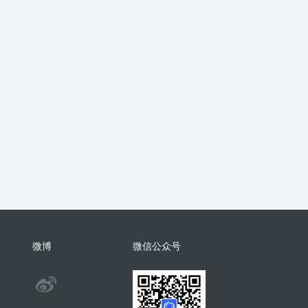
抖音
流量主
推广
智慧农业
销
支付分账
活动报名
考勤
学习
电子名片
AI配音
物回收
任务悬赏
商城小程序
考勤
相亲
康养系统
代付
纸
表情包
混剪
美容美发
分销总管
智慧矿山
人事管理
微
裂变
足浴
智慧足疗店
小程序
商城系统开发
商会
酒吧
系统
门户
推客带货
微信小店
微博
微信公众号
手机回收
茶馆茶室会议影院网吧
@
旅舍订座图书馆预约