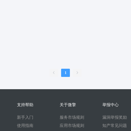
服
销售合同
上门家政
门店
ai机器人
婚恋交友
短视频
问答
扫码
按摩
废品回收
表单
优惠券
挪车
到店核
内容管理系统
外卖
护校通考勤
AI换脸
AI写真
题库
刷题
比赛邀约开台管理系统
sora2
任务
文生视频
旧衣回收
旧
续集成
家政系统
上门家政服务
可视化
保姆
考勤系统
校园
快速注册
抖音来客
来客订单
虚拟商品
A换脸
垃圾回收
壁
二维码
盲盒
盲盒商城
测评
陪诊
流量主小程序
无人直播
1
言
海外支付
智慧校园
打印
洗衣
干洗
demo
scrm
企
预约到家
技师
商协会
企业名片
地图标注
个体工商户年报
比价寄快递
快递saas
同城服务
同城约会
代驾
人才
人才
支持帮助
关于微擎
举报中心
t
beta
时间预约
游戏代练
游戏陪练
考试
开源
回收
新手入门
服务市场规则
漏洞举报奖励
酒吧酒馆KTV预约
场地预约位置实景选座
青年民宿会议室网吧
使用指南
应用市场规则
知产常见问题