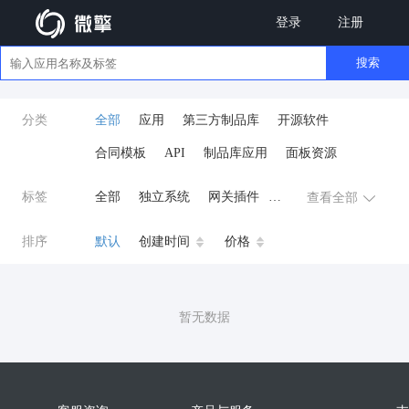
登录
注册
搜索
分类
全部
应用
第三方制品库
开源软件
合同模板
API
制品库应用
面板资源
标签
全部
独立系统
网关插件
查看全部
业务应用
AI
小程序
排序
默认
创建时间
价格
云原生运维
开发工具
商城系统
微信小程序
暂无数据
公众号
zpk
数据库/中间件
餐饮小程序
分销
流量主变现
AI视频
ai