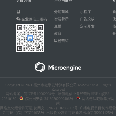
客服咨询
产品与服务
AI人工智能
AI绘画
驾校
分销商城
小程序
合同
资源变现
商城
ai
智慧餐厅
广告投放
企业微信二维码
游戏
租赁合同
上门
直播
定制开发
小程序商城
saas
AI音乐
教育
吸粉营销
招聘
AI小程序
体育馆网球篮球羽毛球
驾校小程序
考试小程序
AI数字人
交互数字人
数字人大屏
AI对话数字人
Copyright © 2021 宿州市微擎云计算有限公司 www.w7.cc All Rights
运行环境
论坛
视频混剪
Reserved
网站备案：皖ICP备19002904号
增值电信业务经营许可证：皖B2-
短剧
抖音|快手|视频号
diy
20210180
皖公网安备 34130202000406号
网络违法犯罪举报网
站
热门短剧系统
跑腿
网络文化经营许可证 皖网文（2022） 0230-007号
广播电视节目制作经营
许可证（皖）字第01035号
出版物经营许可证新发出埇字第2021125号