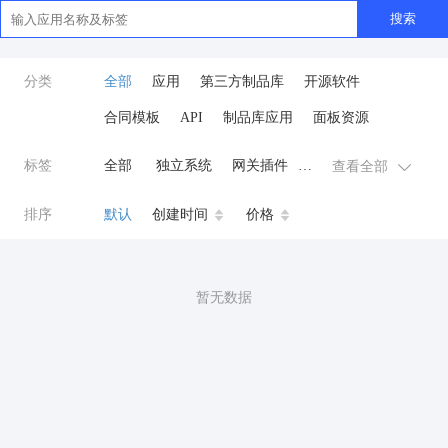
搜索
分类
全部
应用
第三方制品库
开源软件
合同模板
API
制品库应用
面板资源
标签
全部
独立系统
网关插件
查看全部
业务应用
AI
小程序
排序
默认
创建时间
价格
云原生运维
开发工具
商城系统
微信小程序
暂无数据
公众号
zpk
数据库/中间件
餐饮小程序
分销
流量主变现
AI视频
ai
AI人工智能
AI绘画
驾校