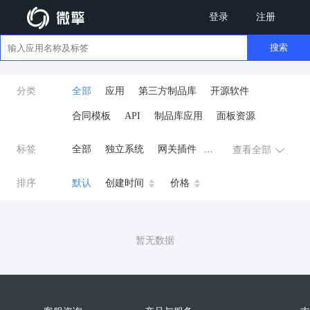
登录
注册
搜索
分类
全部
应用
第三方制品库
开源软件
合同模板
API
制品库应用
面板资源
标签
全部
独立系统
网关插件
查看全部
业务应用
AI
小程序
排序
默认
创建时间
价格
云原生运维
开发工具
商城系统
微信小程序
暂无数据
公众号
zpk
数据库/中间件
餐饮小程序
分销
流量主变现
AI视频
ai