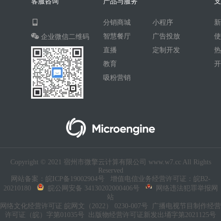
客服咨询
产品与服务
AI人工智能
AI绘画
驾校
分销商城
小程序
合同
资源变现
商城
ai
智慧餐厅
广告投放
企业微信二维码
游戏
租赁合同
上门
直播
定制开发
小程序商城
saas
AI音乐
教育
吸粉营销
招聘
AI小程序
体育馆网球篮球羽毛球
驾校小程序
考试小程序
AI数字人
交互数字人
数字人大屏
AI对话数字人
Copyright © 2021 宿州市微擎云计算有限公司 www.w7.cc All Rights
运行环境
论坛
视频混剪
Reserved
网站备案：皖ICP备19002904号
增值电信业务经营许可证：皖B2-
短剧
抖音|快手|视频号
diy
20210180
皖公网安备 34130202000406号
网络违法犯罪举报网
站
热门短剧系统
跑腿
网络文化经营许可证 皖网文（2022） 0230-007号
广播电视节目制作经营
许可证（皖）字第01035号
出版物经营许可证新发出埇字第2021125号