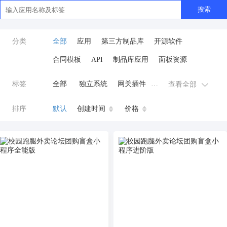
搜索
分类
全部
应用
第三方制品库
开源软件
合同模板
API
制品库应用
面板资源
标签
全部
独立系统
网关插件
查看全部
业务应用
AI
小程序
排序
默认
创建时间
价格
云原生运维
开发工具
商城系统
微信小程序
公众号
zpk
数据库/中间件
餐饮小程序
分销
流量主变现
AI视频
ai
AI人工智能
AI绘画
驾校