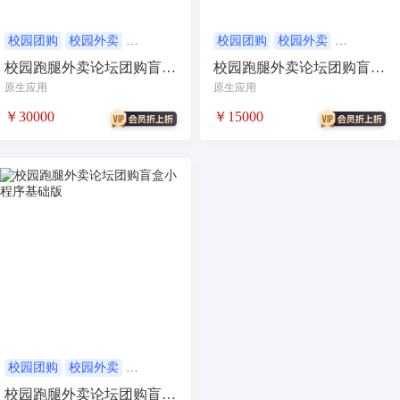
合同
资源变现
商城
ai
游戏
租赁合同
上门
校园团购
校园外卖
校园团购
校园外卖
校园跑腿
校园服务
校园跑腿
校园服务
校园跑腿外卖论坛团购盲盒
校园跑腿外卖论坛团购盲盒
小程序商城
saas
AI音乐
小程序全能版
小程序进阶版
原生应用
原生应用
招聘
AI小程序
￥30000
￥15000
体育馆网球篮球羽毛球
驾校小程序
考试小程序
AI数字人
交互数字人
数字人大屏
AI对话数字人
运行环境
论坛
视频混剪
短剧
抖音|快手|视频号
diy
热门短剧系统
跑腿
抖音小程序
AI动漫
课程
校园团购
校园外卖
校园跑腿
校园服务
上门服务
校园服务
校园跑腿外卖论坛团购盲盒