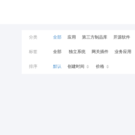
分类
全部
应用
第三方制品库
开源软件
标签
全部
独立系统
网关插件
业务应用
餐饮小程序
分销
流量主变现
AI视频
排序
默认
创建时间
价格
小程序商城
saas
AI音乐
招聘
AI
AI对话数字人
运行环境
论坛
视频混
校园服务
校园跑腿
陪玩
小游戏
预约
上门回收
短剧分销
私有部署
同城系统
招聘信息
场馆
售票
租
无人自助共享有人智慧
CPS
投票
客