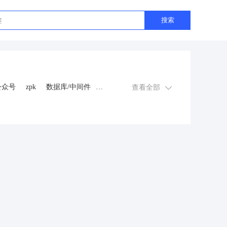
搜索
公众号
zpk
数据库/中间件
查看全部
游戏
租赁合同
上门
交互数字人
数字人大屏
程序
AI动漫
课程
上门服务
金
知识付费
旅游
营销
多端
视频号分销
视频号小店
恋爱话术
自助无人共享智慧
抖音
流量主
推广
智慧农业