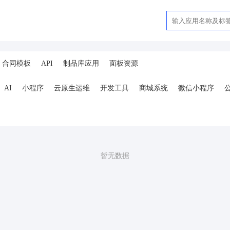
合同模板
API
制品库应用
面板资源
AI
小程序
云原生运维
开发工具
商城系统
微信小程序
ai
AI人工智能
AI绘画
驾校
合同
资源变现
商城
ai
小程序
体育馆网球篮球羽毛球
驾校小程序
考试小程序
AI数字人
剪
短剧
抖音|快手|视频号
diy
热门短剧系统
跑腿
抖音小
暂无数据
号卡分销系统
AI聚合
劳动合同
ai机器人
短视频挂载
达人佣
扫码挪车
小程序报白
餐饮
外卖平台
点餐
工具
培训
赁
打卡
文旅
下单
扫码点餐
校园外卖
棋牌室麻将场地预约
服
销售合同
上门家政
门店
ai机器人
婚恋交友
短视频