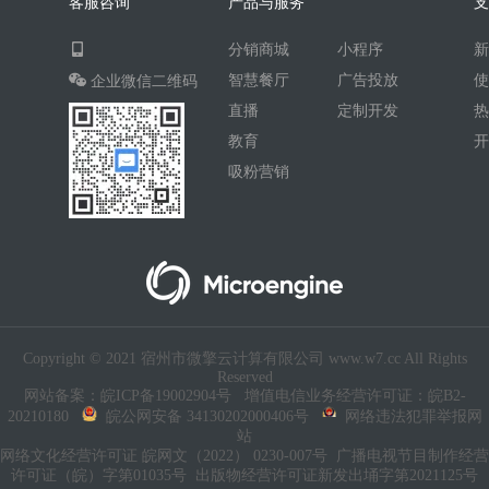
客服咨询
产品与服务
AI人工智能
AI绘画
驾校
分销商城
小程序
合同
资源变现
商城
ai
智慧餐厅
广告投放
企业微信二维码
游戏
租赁合同
上门
直播
定制开发
小程序商城
saas
AI音乐
教育
吸粉营销
招聘
AI小程序
体育馆网球篮球羽毛球
驾校小程序
考试小程序
AI数字人
交互数字人
数字人大屏
AI对话数字人
Copyright © 2021 宿州市微擎云计算有限公司 www.w7.cc All Rights
运行环境
论坛
视频混剪
Reserved
网站备案：皖ICP备19002904号
增值电信业务经营许可证：皖B2-
短剧
抖音|快手|视频号
diy
20210180
皖公网安备 34130202000406号
网络违法犯罪举报网
站
热门短剧系统
跑腿
网络文化经营许可证 皖网文（2022） 0230-007号
广播电视节目制作经营
许可证（皖）字第01035号
出版物经营许可证新发出埇字第2021125号