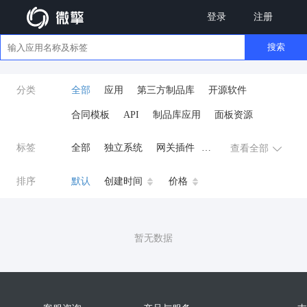
登录
注册
搜索
分类
全部
应用
第三方制品库
开源软件
合同模板
API
制品库应用
面板资源
标签
全部
独立系统
网关插件
查看全部
业务应用
AI
小程序
排序
默认
创建时间
价格
云原生运维
开发工具
商城系统
微信小程序
暂无数据
公众号
zpk
数据库/中间件
餐饮小程序
分销
流量主变现
AI视频
ai