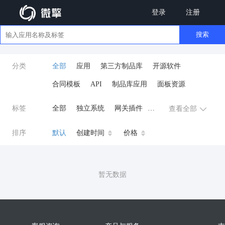
登录
注册
搜索
分类
全部
应用
第三方制品库
开源软件
合同模板
API
制品库应用
面板资源
标签
全部
独立系统
网关插件
查看全部
业务应用
AI
小程序
排序
默认
创建时间
价格
云原生运维
开发工具
商城系统
微信小程序
暂无数据
公众号
zpk
数据库/中间件
餐饮小程序
分销
流量主变现
AI视频
ai