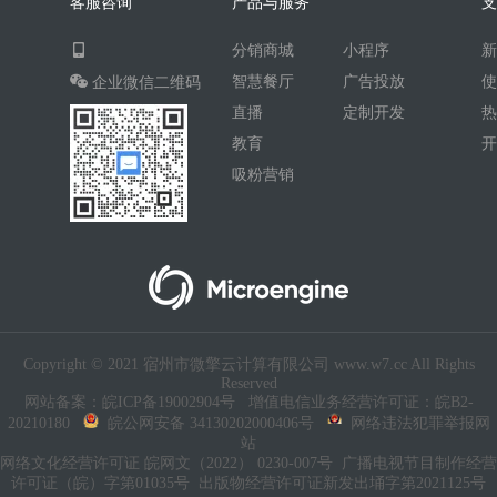
客服咨询
产品与服务
AI人工智能
AI绘画
驾校
分销商城
小程序
合同
资源变现
商城
ai
智慧餐厅
广告投放
企业微信二维码
游戏
租赁合同
上门
直播
定制开发
小程序商城
saas
AI音乐
教育
吸粉营销
招聘
AI小程序
体育馆网球篮球羽毛球
驾校小程序
考试小程序
AI数字人
交互数字人
数字人大屏
AI对话数字人
Copyright © 2021 宿州市微擎云计算有限公司 www.w7.cc All Rights
运行环境
论坛
视频混剪
Reserved
网站备案：皖ICP备19002904号
增值电信业务经营许可证：皖B2-
短剧
抖音|快手|视频号
diy
20210180
皖公网安备 34130202000406号
网络违法犯罪举报网
站
热门短剧系统
跑腿
网络文化经营许可证 皖网文（2022） 0230-007号
广播电视节目制作经营
许可证（皖）字第01035号
出版物经营许可证新发出埇字第2021125号