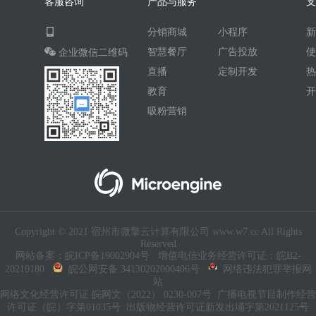
客服咨询
产品与服务
AI人工智能
AI绘画
驾校
分销商城
小程序
合同
资源变现
商城
ai
智慧餐厅
广告投放
企业微信二维码
游戏
租赁合同
上门
直播
定制开发
小程序商城
saas
AI音乐
教育
吸粉营销
招聘
AI小程序
体育馆网球篮球羽毛球
驾校小程序
考试小程序
AI数字人
交互数字人
数字人大屏
AI对话数字人
Copyright © 2021 宿州市微擎云计算有限公司 www.w7.cc All Rights
运行环境
论坛
视频混剪
Reserved
网站备案：皖ICP备19002904号
增值电信业务经营许可证：皖B2-
短剧
抖音|快手|视频号
diy
20210180
皖公网安备 34130202000406号
网络违法犯罪举报网
站
热门短剧系统
跑腿
网络文化经营许可证 皖网文（2022） 0230-007号
广播电视节目制作经营
许可证（皖）字第01035号
出版物经营许可证新发出埇字第2021125号