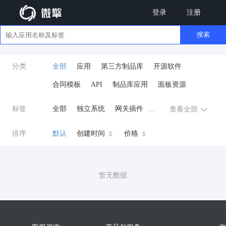
登录
注册
搜索
分类
全部
应用
第三方制品库
开源软件
合同模板
API
制品库应用
面板资源
标签
全部
独立系统
网关插件
查看全部
业务应用
AI
小程序
排序
默认
创建时间
价格
云原生运维
开发工具
商城系统
微信小程序
暂无数据
公众号
zpk
数据库/中间件
餐饮小程序
分销
流量主变现
AI视频
ai