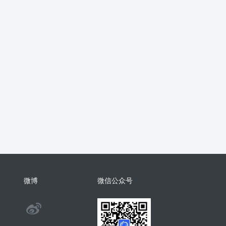
抖音
流量主
推广
智慧农业
销
支付分账
活动报名
考勤
学习
电子名片
AI配音
物回收
任务悬赏
商城小程序
考勤
相亲
康养系统
代付
纸
表情包
混剪
美容美发
分销总管
智慧矿山
人事管理
微
裂变
足浴
智慧足疗店
小程序
商城系统开发
商会
酒吧
系统
门户
推客带货
微信小店
微博
微信公众号
手机回收
茶馆茶室会议影院网吧
@
旅舍订座图书馆预约