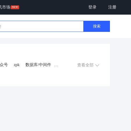
机市场
登录
注册
搜索
众号
zpk
数据库/中间件
查看全部
游戏
租赁合同
上门
交互数字人
数字人大屏
程序
AI动漫
课程
上门服务
金
知识付费
旅游
营销
多端
视频号分销
视频号小店
恋爱话术
自助无人共享智慧