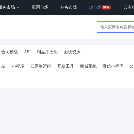
服务市场
应用市场
任务市场
IP市场
云主
合同模板
API
制品库应用
面板资源
AI
小程序
云原生运维
开发工具
商城系统
微信小程序
公
ai
AI人工智能
AI绘画
驾校
合同
资源变现
商城
ai
小程序
体育馆网球篮球羽毛球
驾校小程序
考试小程序
AI数字人
剪
短剧
抖音|快手|视频号
diy
热门短剧系统
跑腿
抖音小
号卡分销系统
AI聚合
劳动合同
ai机器人
短视频挂载
达人佣
扫码挪车
小程序报白
餐饮
外卖平台
点餐
工具
培训
赁
打卡
文旅
下单
扫码点餐
校园外卖
棋牌室麻将场地预约