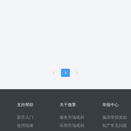
服
销售合同
上门家政
门店
ai机器人
婚恋交友
短视频
问答
扫码
按摩
废品回收
表单
优惠券
挪车
到店核
内容管理系统
外卖
护校通考勤
AI换脸
AI写真
题库
刷题
比赛邀约开台管理系统
sora2
任务
文生视频
旧衣回收
旧
续集成
家政系统
上门家政服务
可视化
保姆
考勤系统
校园
快速注册
抖音来客
来客订单
虚拟商品
A换脸
垃圾回收
壁
二维码
盲盒
盲盒商城
测评
陪诊
流量主小程序
无人直播
1
言
海外支付
智慧校园
打印
洗衣
干洗
demo
scrm
企
预约到家
技师
商协会
企业名片
地图标注
个体工商户年报
比价寄快递
快递saas
同城服务
同城约会
代驾
人才
人才
支持帮助
关于微擎
举报中心
t
beta
时间预约
游戏代练
游戏陪练
考试
开源
回收
新手入门
服务市场规则
漏洞举报奖励
酒吧酒馆KTV预约
场地预约位置实景选座
青年民宿会议室网吧
使用指南
应用市场规则
知产常见问题