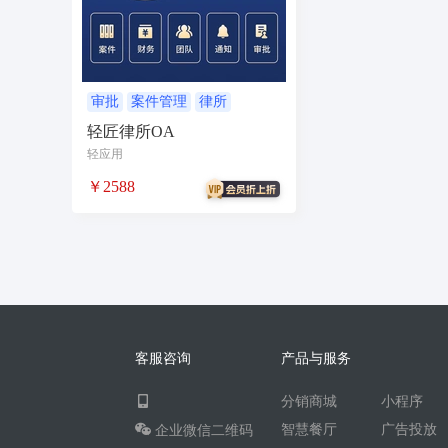
无人自助共享有人智慧
CPS
投票
客
农场
短视频矩阵
流量变现
矩阵管理
智能挪车
汽车
聊天话术
掌上信息
审批
案件管理
律所
轻匠律所OA
校园团购
直播
自习室办公室民宿酒店
轻应用
电商
活动
加密系统
技术合同
持
￥2588
社交群聊
小程序助手
导览
WiFi
社区
宣传
共享
新零售收银系统
智慧物流
聊天回复
建站
cms
多语
同城论坛
在线预约
美业
技师到家
企业微信
红包封面
搭子社交
快递
客服咨询
产品与服务
微信电商
联盟机构带货
推客总管
tes
分销商城
小程序
四个朋友无老板
卡拉OK存酒取酒会员
智慧餐厅
广告投放
企业微信二维码