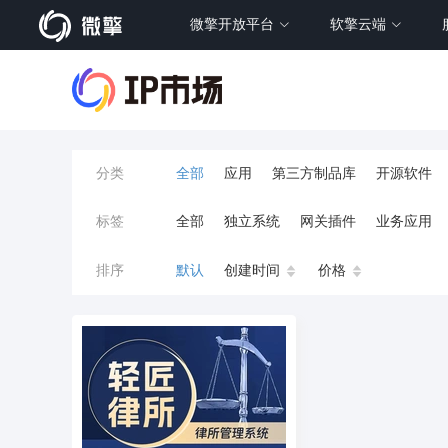
微擎开放平台
软擎云端
分类
全部
应用
第三方制品库
开源软件
标签
全部
独立系统
网关插件
业务应用
餐饮小程序
分销
流量主变现
AI视频
排序
默认
创建时间
价格
小程序商城
saas
AI音乐
招聘
AI
AI对话数字人
运行环境
论坛
视频混
校园服务
校园跑腿
陪玩
小游戏
预约
上门回收
短剧分销
私有部署
同城系统
招聘信息
场馆
售票
租