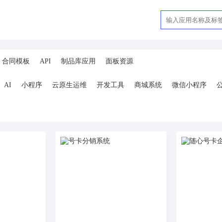
合同模板
API
制品库应用
面板资源
AI
小程序
云原生运维
开发工具
商城系统
微信小程序
ai
AI人工智能
AI绘画
驾校
合同
资源变现
商城
ai
小程序
体育馆网球篮球羽毛球
驾校小程序
考试小程序
AI数字人
剪
短剧
抖音|快手|视频号
diy
热门短剧系统
跑腿
抖音小
号卡分销系统
AI聚合
劳动合同
ai机器人
短视频挂载
达人佣
扫码挪车
小程序报白
餐饮
外卖平台
点餐
工具
培训
赁
打卡
文旅
下单
扫码点餐
校园外卖
棋牌室麻将场地预约
服
销售合同
上门家政
门店
ai机器人
婚恋交友
短视频