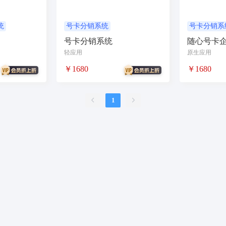
问答
扫码
按摩
废品回收
表单
优惠券
挪车
到店核
内容管理系统
外卖
护校通考勤
AI换脸
AI写真
题库
刷题
统
号卡分销系统
号卡分销系
号卡分销系统
随心号卡
比赛邀约开台管理系统
sora2
任务
文生视频
旧衣回收
旧
轻应用
原生应用
续集成
家政系统
上门家政服务
可视化
保姆
考勤系统
校园
￥1680
￥1680
快速注册
抖音来客
来客订单
虚拟商品
A换脸
垃圾回收
壁
二维码
盲盒
盲盒商城
测评
陪诊
流量主小程序
无人直播
1
言
海外支付
智慧校园
打印
洗衣
干洗
demo
scrm
企
预约到家
技师
商协会
企业名片
地图标注
个体工商户年报
快递
比价寄快递
快递saas
同城服务
同城约会
代驾
人才
客总管
test
beta
时间预约
游戏代练
游戏陪练
考试
开源
卡拉OK存酒取酒会员
酒吧酒馆KTV预约
场地预约位置实景选座
约
棒球足球活动预存开台
校园
任务众包
引流
金价
黄金
驻
任务发布
招聘系统
二手市场
二手商城
同城搭子
同城