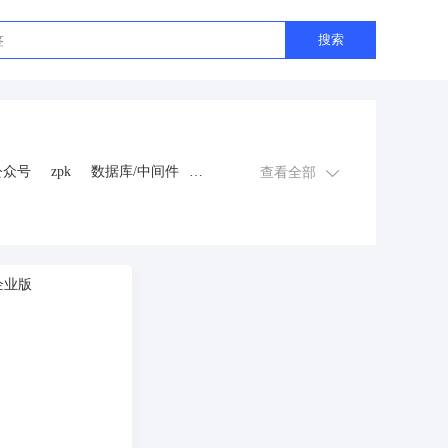
搜索
公众号
zpk
数据库/中间件
查看全部
游戏
租赁合同
上门
交互数字人
数字人大屏
程序
AI动漫
课程
上门服务
金
知识付费
旅游
营销
多端
视频号分销
视频号小店
恋爱话术
自助无人共享智慧
抖音
流量主
推广
智慧农业