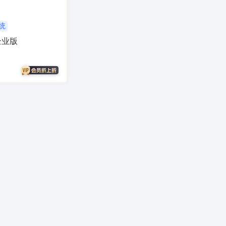
销
支付分账
活动报名
考勤
学习
电子名片
AI配音
统
企业版
物回收
任务悬赏
商城小程序
考勤
相亲
康养系统
代付
纸
表情包
混剪
美容美发
分销总管
智慧矿山
人事管理
微
裂变
足浴
智慧足疗店
小程序
商城系统开发
商会
人才系统
门户
推客带货
回收
手机回收
青年民宿会议室网吧
金价行情
docker
WiF码
交友
分类信息
同城信息