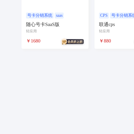
农场
短视频矩阵
流量变现
矩阵管理
智能挪车
汽车
聊天话术
掌上信息
号卡分销系统
saas
CPS
号卡分销系
随心号卡SaaS版
联通cps
校园团购
直播
自习室办公室民宿酒店
轻应用
轻应用
电商
活动
加密系统
技术合同
持
￥1680
￥880
社交群聊
小程序助手
导览
WiFi
社区
宣传
共享
新零售收银系统
智慧物流
聊天回复
建站
cms
多语
同城论坛
在线预约
美业
技师到家
酒吧
企业微信
红包封面
搭子社交
微信小店
微信电商
联盟机构带货
推
茶馆茶室会议影院网吧
四个朋友无老板
旅舍订座图书馆预约
台球桌球助教场地预
任务推广
数字人
图生视频
多商家入