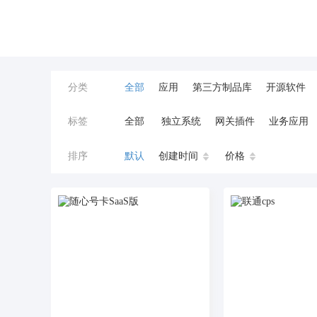
分类
全部
应用
第三方制品库
开源软件
标签
全部
独立系统
网关插件
业务应用
餐饮小程序
分销
流量主变现
AI视频
排序
默认
创建时间
价格
小程序商城
saas
AI音乐
招聘
AI
AI对话数字人
运行环境
论坛
视频混
校园服务
校园跑腿
陪玩
小游戏
预约
上门回收
短剧分销
私有部署
同城系统
招聘信息
场馆
售票
租
无人自助共享有人智慧
CPS
投票
客