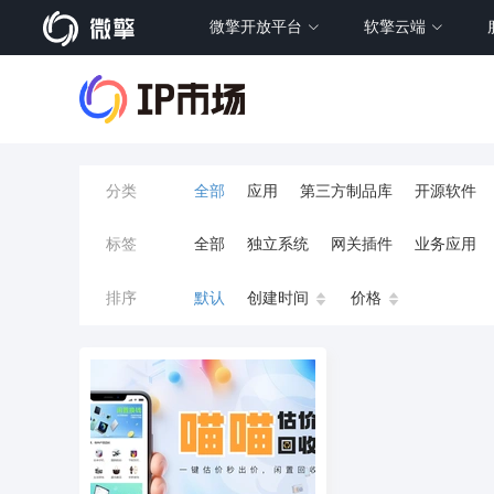
微擎开放平台
软擎云端
分类
全部
应用
第三方制品库
开源软件
标签
全部
独立系统
网关插件
业务应用
餐饮小程序
分销
流量主变现
AI视频
排序
默认
创建时间
价格
小程序商城
saas
AI音乐
招聘
AI
AI对话数字人
运行环境
论坛
视频混
校园服务
校园跑腿
陪玩
小游戏
预约
上门回收
短剧分销
私有部署
同城系统
招聘信息
场馆
售票
租