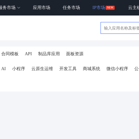
服务市场
应用市场
任务市场
IP市场
云主
合同模板
API
制品库应用
面板资源
AI
小程序
云原生运维
开发工具
商城系统
微信小程序
公
ai
AI人工智能
AI绘画
驾校
合同
资源变现
商城
ai
小程序
体育馆网球篮球羽毛球
驾校小程序
考试小程序
AI数字人
剪
短剧
抖音|快手|视频号
diy
热门短剧系统
跑腿
抖音小
号卡分销系统
AI聚合
劳动合同
ai机器人
短视频挂载
达人佣
扫码挪车
小程序报白
餐饮
外卖平台
点餐
工具
培训
赁
打卡
文旅
下单
扫码点餐
校园外卖
棋牌室麻将场地预约