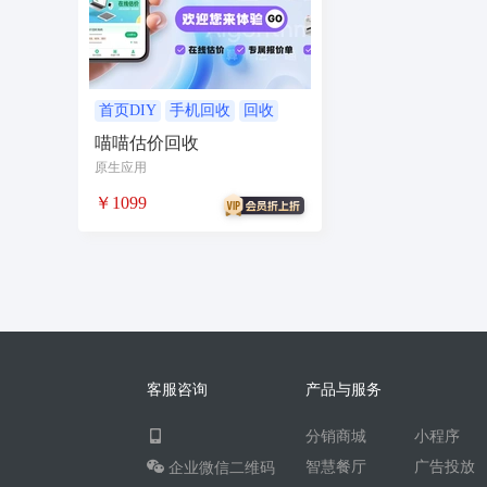
无人自助共享有人智慧
CPS
投票
客
农场
短视频矩阵
流量变现
矩阵管理
智能挪车
汽车
聊天话术
掌上信息
首页DIY
手机回收
回收
喵喵估价回收
校园团购
直播
自习室办公室民宿酒店
原生应用
电商
活动
加密系统
技术合同
持
￥1099
社交群聊
小程序助手
导览
WiFi
社区
宣传
共享
新零售收银系统
智慧物流
聊天回复
建站
cms
多语
同城论坛
在线预约
美业
技师到家
企业微信
红包封面
搭子社交
快递
客服咨询
产品与服务
微信电商
联盟机构带货
推客总管
tes
分销商城
小程序
四个朋友无老板
卡拉OK存酒取酒会员
智慧餐厅
广告投放
企业微信二维码