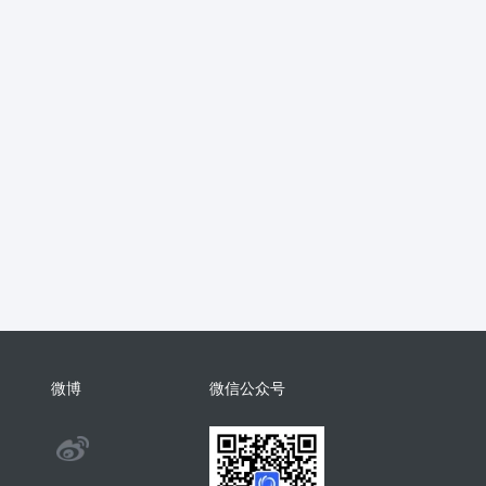
抖音
流量主
推广
智慧农业
销
支付分账
活动报名
考勤
学习
电子名片
AI配音
物回收
任务悬赏
商城小程序
考勤
相亲
康养系统
代付
纸
表情包
混剪
美容美发
分销总管
智慧矿山
人事管理
微
裂变
足浴
智慧足疗店
小程序
商城系统开发
商会
酒吧
系统
门户
推客带货
微信小店
微博
微信公众号
手机回收
茶馆茶室会议影院网吧
@
旅舍订座图书馆预约