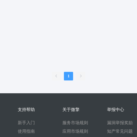
服
销售合同
上门家政
门店
ai机器人
婚恋交友
短视频
问答
扫码
按摩
废品回收
表单
优惠券
挪车
到店核
内容管理系统
外卖
护校通考勤
AI换脸
AI写真
题库
刷题
比赛邀约开台管理系统
sora2
任务
文生视频
旧衣回收
旧
续集成
家政系统
上门家政服务
可视化
保姆
考勤系统
校园
快速注册
抖音来客
来客订单
虚拟商品
A换脸
垃圾回收
壁
二维码
盲盒
盲盒商城
测评
陪诊
流量主小程序
无人直播
1
言
海外支付
智慧校园
打印
洗衣
干洗
demo
scrm
企
预约到家
技师
商协会
企业名片
地图标注
个体工商户年报
比价寄快递
快递saas
同城服务
同城约会
代驾
人才
人才
支持帮助
关于微擎
举报中心
t
beta
时间预约
游戏代练
游戏陪练
考试
开源
回收
新手入门
服务市场规则
漏洞举报奖励
酒吧酒馆KTV预约
场地预约位置实景选座
青年民宿会议室网吧
使用指南
应用市场规则
知产常见问题