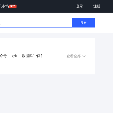
机市场
登录
注册
搜索
众号
zpk
数据库/中间件
查看全部
游戏
租赁合同
上门
交互数字人
数字人大屏
程序
AI动漫
课程
上门服务
金
知识付费
旅游
营销
多端
视频号分销
视频号小店
恋爱话术
自助无人共享智慧