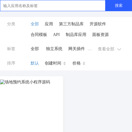
搜索
分类
全部
应用
第三方制品库
开源软件
合同模板
API
制品库应用
面板资源
标签
全部
独立系统
网关插件
查看全部
业务应用
AI
小程序
排序
默认
创建时间
价格
云原生运维
开发工具
商城系统
微信小程序
公众号
zpk
数据库/中间件
餐饮小程序
分销
流量主变现
AI视频
ai
AI人工智能
AI绘画
驾校