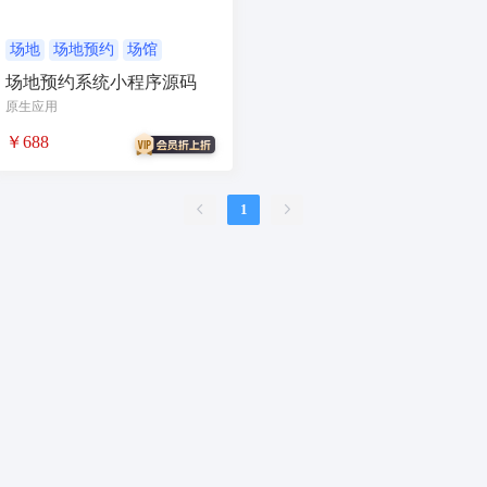
合同
资源变现
商城
ai
游戏
租赁合同
上门
场地
场地预约
场馆
场地预约系统小程序源码
小程序商城
saas
AI音乐
原生应用
招聘
AI小程序
￥688
体育馆网球篮球羽毛球
驾校小程序
考试小程序
1
AI数字人
交互数字人
数字人大屏
AI对话数字人
运行环境
论坛
视频混剪
短剧
抖音|快手|视频号
diy
热门短剧系统
跑腿
抖音小程序
AI动漫
课程
上门服务
校园服务