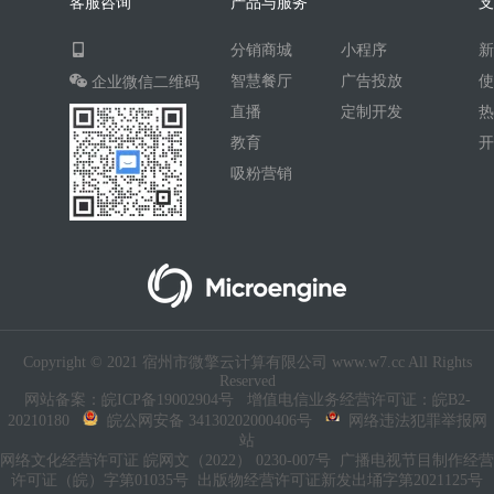
客服咨询
产品与服务
AI人工智能
AI绘画
驾校
分销商城
小程序
合同
资源变现
商城
ai
智慧餐厅
广告投放
企业微信二维码
游戏
租赁合同
上门
直播
定制开发
小程序商城
saas
AI音乐
教育
吸粉营销
招聘
AI小程序
体育馆网球篮球羽毛球
驾校小程序
考试小程序
AI数字人
交互数字人
数字人大屏
AI对话数字人
Copyright © 2021 宿州市微擎云计算有限公司 www.w7.cc All Rights
运行环境
论坛
视频混剪
Reserved
网站备案：皖ICP备19002904号
增值电信业务经营许可证：皖B2-
短剧
抖音|快手|视频号
diy
20210180
皖公网安备 34130202000406号
网络违法犯罪举报网
站
热门短剧系统
跑腿
网络文化经营许可证 皖网文（2022） 0230-007号
广播电视节目制作经营
许可证（皖）字第01035号
出版物经营许可证新发出埇字第2021125号