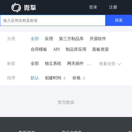
登录
注册
搜索
分类
全部
应用
第三方制品库
开源软件
合同模板
API
制品库应用
面板资源
标签
全部
独立系统
网关插件
查看全部
业务应用
AI
小程序
排序
默认
创建时间
价格
云原生运维
开发工具
商城系统
微信小程序
暂无数据
公众号
zpk
数据库/中间件
餐饮小程序
分销
流量主变现
AI视频
ai