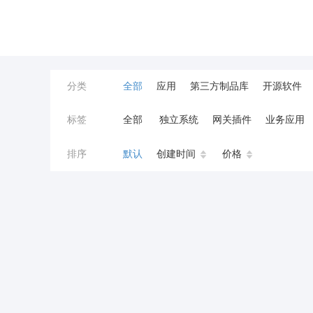
分类
全部
应用
第三方制品库
开源软件
标签
全部
独立系统
网关插件
业务应用
餐饮小程序
分销
流量主变现
AI视频
排序
默认
创建时间
价格
小程序商城
saas
AI音乐
招聘
AI
AI对话数字人
运行环境
论坛
视频混
校园服务
校园跑腿
陪玩
小游戏
预约
上门回收
短剧分销
私有部署
同城系统
招聘信息
场馆
售票
租
无人自助共享有人智慧
CPS
投票
客