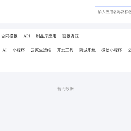
合同模板
API
制品库应用
面板资源
AI
小程序
云原生运维
开发工具
商城系统
微信小程序
ai
AI人工智能
AI绘画
驾校
合同
资源变现
商城
ai
小程序
体育馆网球篮球羽毛球
驾校小程序
考试小程序
AI数字人
剪
短剧
抖音|快手|视频号
diy
热门短剧系统
跑腿
抖音小
暂无数据
号卡分销系统
AI聚合
劳动合同
ai机器人
短视频挂载
达人佣
扫码挪车
小程序报白
餐饮
外卖平台
点餐
工具
培训
赁
打卡
文旅
下单
扫码点餐
校园外卖
棋牌室麻将场地预约
服
销售合同
上门家政
门店
ai机器人
婚恋交友
短视频