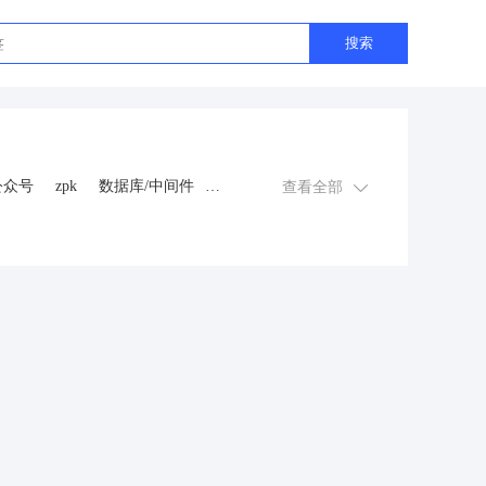
搜索
公众号
zpk
数据库/中间件
查看全部
游戏
租赁合同
上门
交互数字人
数字人大屏
程序
AI动漫
课程
上门服务
金
知识付费
旅游
营销
多端
视频号分销
视频号小店
恋爱话术
自助无人共享智慧
抖音
流量主
推广
智慧农业