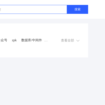
搜索
公众号
zpk
数据库/中间件
查看全部
游戏
租赁合同
上门
交互数字人
数字人大屏
程序
AI动漫
课程
上门服务
金
知识付费
旅游
营销
多端
视频号分销
视频号小店
恋爱话术
自助无人共享智慧
抖音
流量主
推广
智慧农业