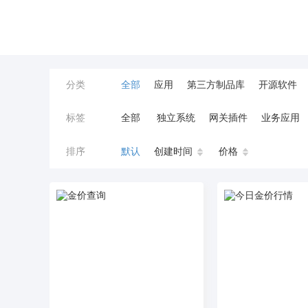
分类
全部
应用
第三方制品库
开源软件
标签
全部
独立系统
网关插件
业务应用
餐饮小程序
分销
流量主变现
AI视频
排序
默认
创建时间
价格
小程序商城
saas
AI音乐
招聘
AI
AI对话数字人
运行环境
论坛
视频混
校园服务
校园跑腿
陪玩
小游戏
预约
上门回收
短剧分销
私有部署
同城系统
招聘信息
场馆
售票
租
无人自助共享有人智慧
CPS
投票
客