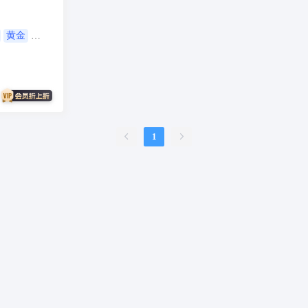
问答
扫码
按摩
废品回收
表单
优惠券
挪车
到店核
内容管理系统
外卖
护校通考勤
AI换脸
AI写真
题库
刷题
黄金
比赛邀约开台管理系统
sora2
任务
文生视频
旧衣回收
旧
续集成
家政系统
上门家政服务
可视化
保姆
考勤系统
校园
快速注册
抖音来客
来客订单
虚拟商品
A换脸
垃圾回收
壁
二维码
盲盒
盲盒商城
测评
陪诊
流量主小程序
无人直播
1
言
海外支付
智慧校园
打印
洗衣
干洗
demo
scrm
企
预约到家
技师
商协会
企业名片
地图标注
个体工商户年报
快递
比价寄快递
快递saas
同城服务
同城约会
代驾
人才
客总管
test
beta
时间预约
游戏代练
游戏陪练
考试
开源
卡拉OK存酒取酒会员
酒吧酒馆KTV预约
场地预约位置实景选座
约
棒球足球活动预存开台
校园
任务众包
引流
金价
黄金
驻
任务发布
招聘系统
二手市场
二手商城
同城搭子
同城