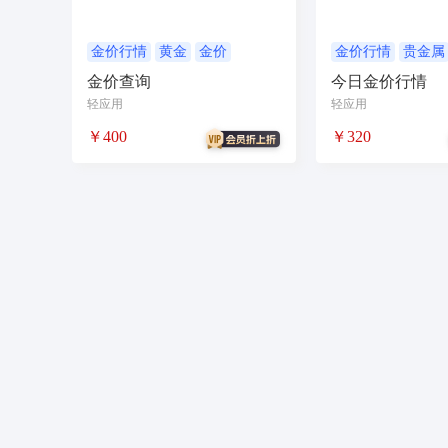
农场
短视频矩阵
流量变现
矩阵管理
智能挪车
汽车
聊天话术
掌上信息
金价行情
黄金
金价
金价行情
贵金属
金价
金价查询
今日金价行情
校园团购
直播
自习室办公室民宿酒店
轻应用
轻应用
电商
活动
加密系统
技术合同
持
￥400
￥320
社交群聊
小程序助手
导览
WiFi
社区
宣传
共享
新零售收银系统
智慧物流
聊天回复
建站
cms
多语
同城论坛
在线预约
美业
技师到家
酒吧
企业微信
红包封面
搭子社交
微信小店
微信电商
联盟机构带货
推
茶馆茶室会议影院网吧
四个朋友无老板
旅舍订座图书馆预约
台球桌球助教场地预
任务推广
数字人
图生视频
多商家入