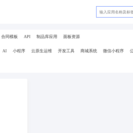
合同模板
API
制品库应用
面板资源
AI
小程序
云原生运维
开发工具
商城系统
微信小程序
ai
AI人工智能
AI绘画
驾校
合同
资源变现
商城
ai
小程序
体育馆网球篮球羽毛球
驾校小程序
考试小程序
AI数字人
剪
短剧
抖音|快手|视频号
diy
热门短剧系统
跑腿
抖音小
号卡分销系统
AI聚合
劳动合同
ai机器人
短视频挂载
达人佣
扫码挪车
小程序报白
餐饮
外卖平台
点餐
工具
培训
赁
打卡
文旅
下单
扫码点餐
校园外卖
棋牌室麻将场地预约
服
销售合同
上门家政
门店
ai机器人
婚恋交友
短视频