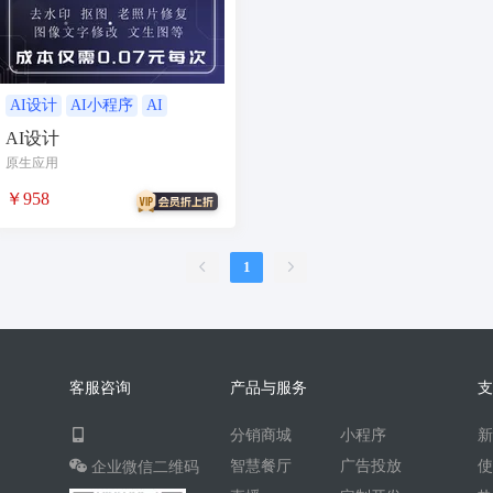
AI人工智能
AI绘画
驾校
合同
资源变现
商城
ai
游戏
租赁合同
上门
AI设计
AI小程序
AI
AI设计
小程序商城
saas
AI音乐
原生应用
招聘
AI小程序
￥958
体育馆网球篮球羽毛球
驾校小程序
考试小程序
1
AI数字人
交互数字人
数字人大屏
AI对话数字人
运行环境
论坛
视频混剪
客服咨询
产品与服务
短剧
抖音|快手|视频号
diy
分销商城
小程序
热门短剧系统
跑腿
智慧餐厅
广告投放
企业微信二维码