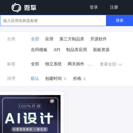
登录
注册
搜索
分类
全部
应用
第三方制品库
开源软件
合同模板
API
制品库应用
面板资源
标签
全部
独立系统
网关插件
查看全部
业务应用
AI
小程序
排序
默认
创建时间
价格
云原生运维
开发工具
商城系统
微信小程序
公众号
zpk
数据库/中间件
餐饮小程序
分销
流量主变现
AI视频
ai