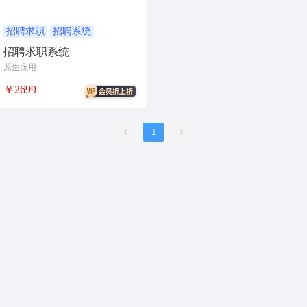
合同
资源变现
商城
ai
游戏
租赁合同
上门
招聘求职
招聘系统
招聘信息
招聘求职系统
小程序商城
saas
AI音乐
原生应用
招聘
AI小程序
￥2699
体育馆网球篮球羽毛球
驾校小程序
考试小程序
1
AI数字人
交互数字人
数字人大屏
AI对话数字人
运行环境
论坛
视频混剪
短剧
抖音|快手|视频号
diy
热门短剧系统
跑腿
抖音小程序
AI动漫
课程
上门服务
校园服务