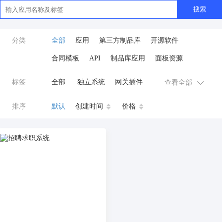
搜索
分类
全部
应用
第三方制品库
开源软件
合同模板
API
制品库应用
面板资源
标签
全部
独立系统
网关插件
查看全部
业务应用
AI
小程序
排序
默认
创建时间
价格
云原生运维
开发工具
商城系统
微信小程序
公众号
zpk
数据库/中间件
餐饮小程序
分销
流量主变现
AI视频
ai
AI人工智能
AI绘画
驾校