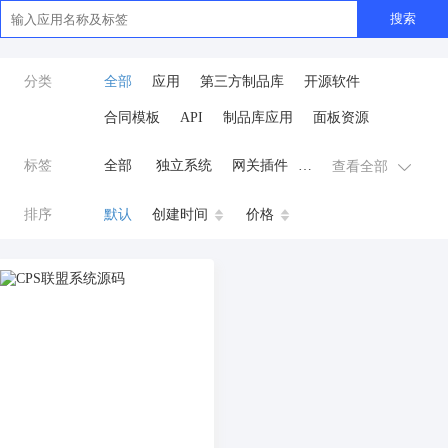
搜索
分类
全部
应用
第三方制品库
开源软件
合同模板
API
制品库应用
面板资源
标签
全部
独立系统
网关插件
查看全部
业务应用
AI
小程序
排序
默认
创建时间
价格
云原生运维
开发工具
商城系统
微信小程序
公众号
zpk
数据库/中间件
餐饮小程序
分销
流量主变现
AI视频
ai
AI人工智能
AI绘画
驾校