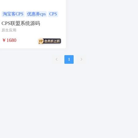
合同
资源变现
商城
ai
游戏
租赁合同
上门
淘宝客CPS
优惠券cps
CPS
CPS联盟系统源码
小程序商城
saas
AI音乐
原生应用
招聘
AI小程序
￥1680
体育馆网球篮球羽毛球
驾校小程序
考试小程序
1
AI数字人
交互数字人
数字人大屏
AI对话数字人
运行环境
论坛
视频混剪
短剧
抖音|快手|视频号
diy
热门短剧系统
跑腿
抖音小程序
AI动漫
课程
上门服务
校园服务