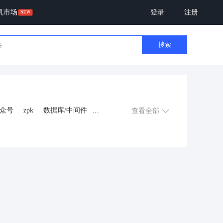
机市场
登录
注册
搜索
众号
zpk
数据库/中间件
查看全部
游戏
租赁合同
上门
交互数字人
数字人大屏
程序
AI动漫
课程
上门服务
金
知识付费
旅游
营销
多端
视频号分销
视频号小店
恋爱话术
自助无人共享智慧