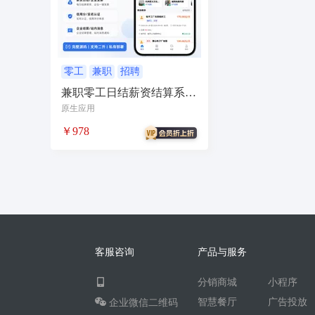
无人自助共享有人智慧
CPS
投票
客
农场
短视频矩阵
流量变现
矩阵管理
智能挪车
汽车
聊天话术
掌上信息
零工
兼职
招聘
兼职零工日结薪资结算系统
校园团购
直播
自习室办公室民宿酒店
源码
原生应用
电商
活动
加密系统
技术合同
持
￥978
社交群聊
小程序助手
导览
WiFi
社区
宣传
共享
新零售收银系统
智慧物流
聊天回复
建站
cms
多语
同城论坛
在线预约
美业
技师到家
企业微信
红包封面
搭子社交
快递
客服咨询
产品与服务
微信电商
联盟机构带货
推客总管
tes
分销商城
小程序
四个朋友无老板
卡拉OK存酒取酒会员
智慧餐厅
广告投放
企业微信二维码