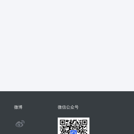
抖音
流量主
推广
智慧农业
销
支付分账
活动报名
考勤
学习
电子名片
AI配音
物回收
任务悬赏
商城小程序
考勤
相亲
康养系统
代付
纸
表情包
混剪
美容美发
分销总管
智慧矿山
人事管理
微
裂变
足浴
智慧足疗店
小程序
商城系统开发
商会
酒吧
系统
门户
推客带货
微信小店
微博
微信公众号
手机回收
茶馆茶室会议影院网吧
@
旅舍订座图书馆预约