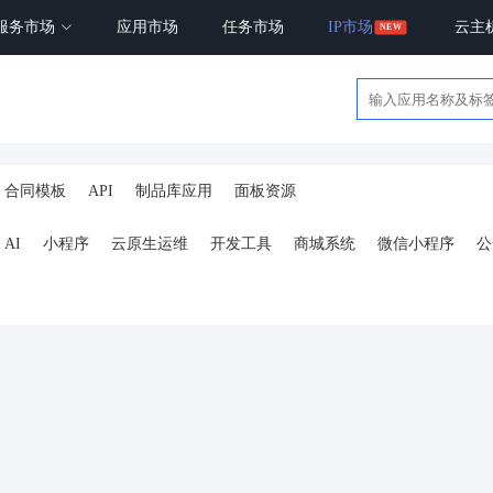
服务市场
应用市场
任务市场
IP市场
云主
合同模板
API
制品库应用
面板资源
AI
小程序
云原生运维
开发工具
商城系统
微信小程序
公
ai
AI人工智能
AI绘画
驾校
合同
资源变现
商城
ai
小程序
体育馆网球篮球羽毛球
驾校小程序
考试小程序
AI数字人
剪
短剧
抖音|快手|视频号
diy
热门短剧系统
跑腿
抖音小
号卡分销系统
AI聚合
劳动合同
ai机器人
短视频挂载
达人佣
扫码挪车
小程序报白
餐饮
外卖平台
点餐
工具
培训
赁
打卡
文旅
下单
扫码点餐
校园外卖
棋牌室麻将场地预约