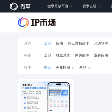
微擎开放平台
软擎云端
分类
全部
应用
第三方制品库
开源软件
标签
全部
独立系统
网关插件
业务应用
餐饮小程序
分销
流量主变现
AI视频
排序
默认
创建时间
价格
小程序商城
saas
AI音乐
招聘
AI
AI对话数字人
运行环境
论坛
视频混
校园服务
校园跑腿
陪玩
小游戏
预约
上门回收
短剧分销
私有部署
同城系统
招聘信息
场馆
售票
租