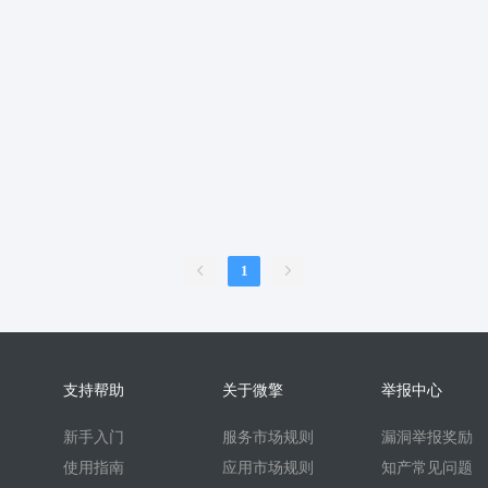
服
销售合同
上门家政
门店
ai机器人
婚恋交友
短视频
问答
扫码
按摩
废品回收
表单
优惠券
挪车
到店核
内容管理系统
外卖
护校通考勤
AI换脸
AI写真
题库
刷题
比赛邀约开台管理系统
sora2
任务
文生视频
旧衣回收
旧
续集成
家政系统
上门家政服务
可视化
保姆
考勤系统
校园
快速注册
抖音来客
来客订单
虚拟商品
A换脸
垃圾回收
壁
二维码
盲盒
盲盒商城
测评
陪诊
流量主小程序
无人直播
1
言
海外支付
智慧校园
打印
洗衣
干洗
demo
scrm
企
预约到家
技师
商协会
企业名片
地图标注
个体工商户年报
比价寄快递
快递saas
同城服务
同城约会
代驾
人才
人才
支持帮助
关于微擎
举报中心
t
beta
时间预约
游戏代练
游戏陪练
考试
开源
回收
新手入门
服务市场规则
漏洞举报奖励
酒吧酒馆KTV预约
场地预约位置实景选座
青年民宿会议室网吧
使用指南
应用市场规则
知产常见问题