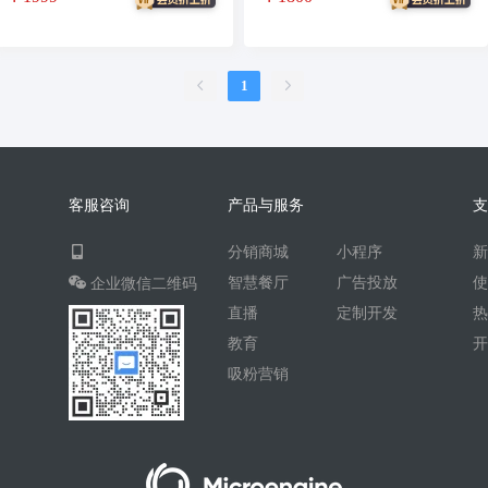
招聘信息
场馆
售票
租赁
打卡
文旅
下单
扫码点餐
1
校园外卖
棋牌室麻将场地预约
自助无人共享智慧
无人自助共享有人智慧
CPS
客服咨询
产品与服务
投票
客服
销售合同
分销商城
小程序
上门家政
门店
ai机器人
智慧餐厅
广告投放
企业微信二维码
婚恋交友
短视频
抖音
直播
定制开发
流量主
推广
智慧农业
教育
吸粉营销
农场
短视频矩阵
流量变现
矩阵管理
问答
扫码
按摩
废品回收
表单
优惠券