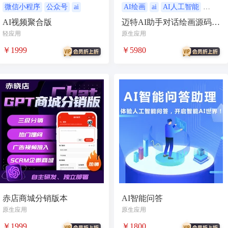
抖音小程序
AI动漫
课程
微信小程序
公众号
ai
AI绘画
ai
AI人工智能
ai机器人
AI
上门服务
校园服务
AI视频聚合版
迈特AI助手对话绘画源码版
saas系统
轻应用
原生应用
校园跑腿
陪玩
小游戏
￥1999
￥5980
号卡分销系统
AI聚合
劳动合同
ai机器人
短视频挂载
达人佣金
知识付费
旅游
营销
多端
预约
上门回收
短剧分销
私有部署
扫码挪车
小程序报白
餐饮
外卖平台
点餐
工具
培训
赤店商城分销版本
AI智能问答
视频号分销
视频号小店
原生应用
原生应用
恋爱话术
同城系统
￥1999
￥1800