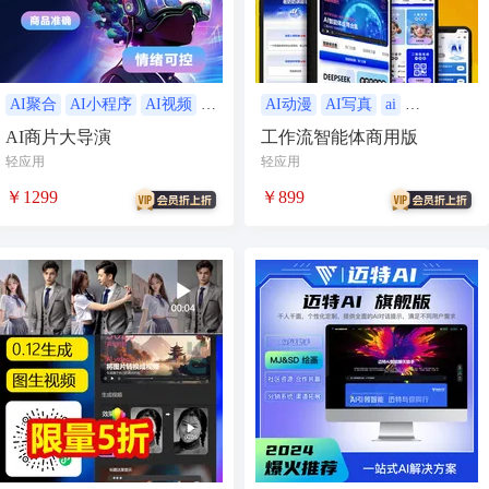
AI人工智能
AI绘画
驾校
合同
资源变现
商城
ai
游戏
租赁合同
上门
AI聚合
AI小程序
AI视频
AI动漫
AI写真
ai
ai
AI
AI人工智能
AI
AI商片大导演
工作流智能体商用版
小程序商城
saas
AI音乐
轻应用
轻应用
招聘
AI小程序
￥1299
￥899
体育馆网球篮球羽毛球
驾校小程序
考试小程序
AI数字人
交互数字人
数字人大屏
AI对话数字人
运行环境
论坛
视频混剪
短剧
抖音|快手|视频号
diy
热门短剧系统
跑腿