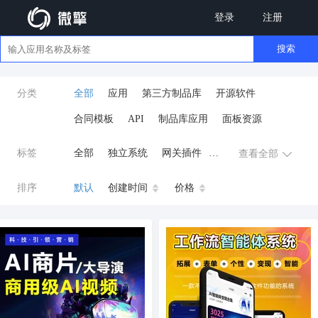
登录
注册
搜索
分类
全部
应用
第三方制品库
开源软件
合同模板
API
制品库应用
面板资源
标签
全部
独立系统
网关插件
查看全部
业务应用
AI
小程序
排序
默认
创建时间
价格
云原生运维
开发工具
商城系统
微信小程序
公众号
zpk
数据库/中间件
餐饮小程序
分销
流量主变现
AI视频
ai