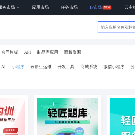
服务市场
应用市场
任务市场
IP市场
云主
合同模板
API
制品库应用
面板资源
AI
小程序
云原生运维
开发工具
商城系统
微信小程序
公
ai
AI人工智能
AI绘画
驾校
合同
资源变现
商城
ai
小程序
体育馆网球篮球羽毛球
驾校小程序
考试小程序
AI数字人
剪
短剧
抖音|快手|视频号
diy
热门短剧系统
跑腿
抖音小
号卡分销系统
AI聚合
劳动合同
ai机器人
短视频挂载
达人佣
扫码挪车
小程序报白
餐饮
外卖平台
点餐
工具
培训
赁
打卡
文旅
下单
扫码点餐
校园外卖
棋牌室麻将场地预约