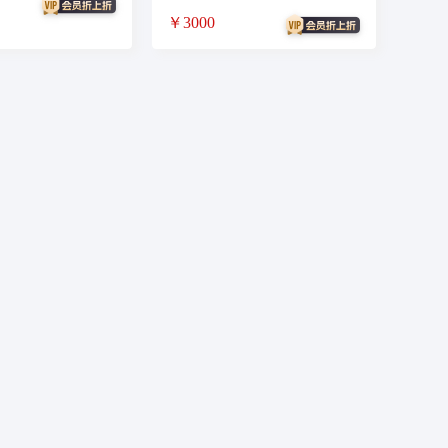
￥3000
台
数字化采购解决方案
会议
会务
会务会议
快速上线
同城师傅
ai咨询
询
律师
扣子智能体
扣子工作流
批
破产会议
表决
签到
拼团
图书馆预约
来访登记
首页DIY
场地
AI社群
聚合推客
聚合
聚合配送
员工
物业
物业系统
小区系统
商
标注
接龙
接龙助手
播
电竞护航
网页系统
招工
AI舌诊
AI面诊
AI医生
sup