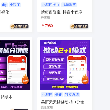
WiF码
任务推广
数字人
diy
小程序
小程序报白
视频混剪
独立系统
小程序
城信息
GEO优化
网站建设
可视化
螃蟹留资宝_抖音小程序
轻应用
企业画册
家政
月嫂
民宿
￥7980
链
抖音卡片
换脸
视频换脸
查询
防伪
企业年报
年报
商城
淘宝
拼多多
京东
助
PMS
酒店系统
酒店管理系统
天APP
教育
共享轮椅
数据监控
数据大屏
站群
员管理
宠物领养
图文视频
内容资讯
教育培训
支持音频
小程序
分销
独立系统
分销版本
到家
工商
企业
个体工商户
美丽天天秒链动2加1分销商
城
原生应用
彩铃制作
企业工商年报