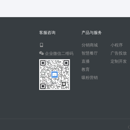
sup权益
权益系统
视频合成
社群
租房信息
聚合AI
爆款工坊
视频创作
随手拍
协会
理发
美发
报名
二
客服咨询
产品与服务
会员办卡
报课
商家宝
持续交付
分销商城
小程序
无感矩阵
工作风控
销售管理
抖券兑
智慧餐厅
广告投放
企业微信二维码
直播电商源码
直播商城源码
直播商城
直播
定制开发
院外服务
医疗
在线工具
匿名信
教育
汽车租赁系统
加油站平台
访问
东郊
吸粉营销
认养农业
自习室
办公室
青年民宿
test1
学校刷卡系统
幼儿园考勤系统
短视频智能剪辑
短视频营销系统
桌球
四方支付
聚合支付
刷脸支付
刷掌支