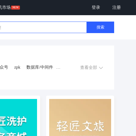
机市场
登录
注册
搜索
众号
zpk
数据库/中间件
查看全部
游戏
租赁合同
上门
交互数字人
数字人大屏
程序
AI动漫
课程
上门服务
金
知识付费
旅游
营销
多端
视频号分销
视频号小店
恋爱话术
自助无人共享智慧