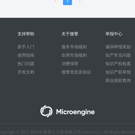
1
付费进群
跨境电商
多商家商城
全国油价
做图
IP智能体
I
视频提取
400电话办理中心
400电话
悬赏
陪练
零工
打
手
抽奖
CRM
客户管理
ai员工
权益
话费
约玩
获客
支持帮助
关于微擎
举报中心
自动化工具
团购报白
门店开通
门店连锁
文档
帮助中心
共
新手入门
服务市场规则
漏洞举报奖励
换
聊天
Wi-Fi
派单
综合素质
综合素质评价
审车
预约
使用指南
应用市场规则
知产常见问题
系统
阳光玫瑰葡萄礼盒
服装
生鲜配送系统
食材配送软件源码
热门问题
消费保障
知识产权检索
一封来信
税筹系统
工程助手
工程助手施工
施工
订奶
鲜奶
开发文档
微擎资质及协议
知识产权举报
数码租赁
数码租赁租赁
数码
租赁系统
语音合成
打赏
商业授权查询
ktv
酒馆
自助
试卷
无需申请
地方门户
AI工具箱
AI
培训机构考勤系统
学校打卡系统
学校人脸识别系统
培训机构系统
台球
无人自助共享
旅舍青年民宿
自习室办公室
实景选座收
付
批发
私域
外卖会员卡
外卖cps
油价
Copyright © 2021 宿州市微擎云计算有限公司 www.w7.cc All Rights Reserve