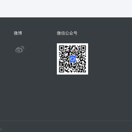
P创作智能体
AI图片
房屋出租
车
顺风车
一物一码
乡村
线索
线索获客
场馆预定
微博
微信公众号
享棋牌室
共享空间
矩阵
审车
直播电商
直播电商系统
@
配送商场系统
同城配送商城
微
订花
APP小程序
汽车租赁
擎
自助桌球
自助台球
比赛
无人
团
智能体
AI工作流
茶馆
麻将
队
培训排课系统
培训班系统
银台
酒吧酒馆KTV
支付
d