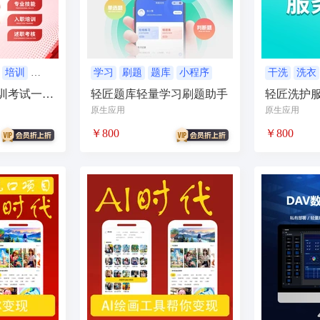
服
销售合同
上门家政
门店
ai机器人
婚恋交友
短视频
问答
扫码
按摩
废品回收
表单
优惠券
挪车
到店核
内容管理系统
外卖
护校通考勤
AI换脸
AI写真
题库
刷题
培训
学习
刷题
题库
小程序
干洗
洗衣
小程序
训考试一体
轻匠题库轻量学习刷题助手
轻匠洗护
比赛邀约开台管理系统
sora2
任务
文生视频
旧衣回收
旧
原生应用
原生应用
续集成
家政系统
上门家政服务
可视化
保姆
考勤系统
校园
￥800
￥800
快速注册
抖音来客
来客订单
虚拟商品
A换脸
垃圾回收
壁
二维码
盲盒
盲盒商城
测评
陪诊
流量主小程序
无人直播
言
海外支付
智慧校园
打印
洗衣
干洗
demo
scrm
企
预约到家
技师
商协会
企业名片
地图标注
个体工商户年报
比价寄快递
快递saas
同城服务
同城约会
代驾
人才
人才
t
beta
时间预约
游戏代练
游戏陪练
考试
开源
回收
酒吧酒馆KTV预约
场地预约位置实景选座
青年民宿会议室网吧