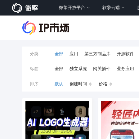
微擎开放平台
软擎云端
分类
全部
应用
第三方制品库
开源软件
标签
全部
独立系统
网关插件
业务应用
餐饮小程序
分销
流量主变现
AI视频
排序
默认
创建时间
价格
小程序商城
saas
AI音乐
招聘
AI
AI对话数字人
运行环境
论坛
视频混
校园服务
校园跑腿
陪玩
小游戏
预约
上门回收
短剧分销
私有部署
同城系统
招聘信息
场馆
售票
租