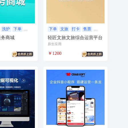
抖音
流量主
推广
智慧农业
销
支付分账
活动报名
考勤
学习
电子名片
AI配音
洗护
下单
下单
文旅
打卡
售票
小程序
服务商城
轻匠文旅文旅综合运营平台
物回收
任务悬赏
商城小程序
原生应用
考勤
相亲
康养系统
代付
￥1200
纸
表情包
混剪
美容美发
分销总管
智慧矿山
人事管理
微
裂变
足浴
智慧足疗店
小程序
商城系统开发
商会
酒吧
系统
门户
推客带货
微信小店
手机回收
茶馆茶室会议影院网吧
旅舍订座图书馆预约