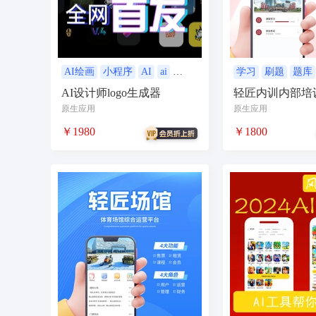
无人自助共享有人智慧
CPS
投票
客
农场
短视频矩阵
流量变现
矩阵管理
智能挪车
汽车
聊天话术
掌上信息
AI绘画
小程序
AI
ai
学习
刷题
题库
独立系统
小程序
AI设计师logo生成器
轻匠内训内部培
校园团购
直播
自习室办公室民宿酒店
化平台
原生应用
原生应用
电商
活动
加密系统
技术合同
持
￥1980
￥1800
社交群聊
小程序助手
导览
WiFi
社区
宣传
共享
新零售收银系统
智慧物流
聊天回复
建站
cms
多语
同城论坛
在线预约
美业
技师到家
企业微信
红包封面
搭子社交
快递
微信电商
联盟机构带货
推客总管
tes
四个朋友无老板
卡拉OK存酒取酒会员