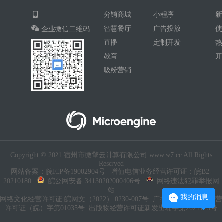
分销商城
小程序
智慧餐厅
广告投放
企业微信二维码
直播
定制开发
教育
吸粉营销
Copyright © 2021 宿州市微擎云计算有限公司 www.w7.cc All Rights
Reserved
网站备案：皖ICP备19002904号
增值电信业务经营许可证：皖B2-
20210180
皖公网安备 34130202000406号
网络违法犯罪举报网
站
我的消息
网络文化经营许可证 皖网文（2022） 0230-007号
广播电视节目制作经营
许可证（皖）字第01035号
出版物经营许可证新发出埇字第2021125号