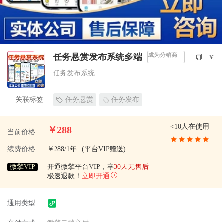
成为分销商
任务悬赏发布系统多端
任务发布系统
关联标签
任务悬赏
任务发布
<10人在使用
￥288
当前价格
续费价格
￥288/1年
(平台VIP赠送)
微擎VIP
开通微擎平台VIP，享
30天无售后
极速退款！
立即开通
通用类型