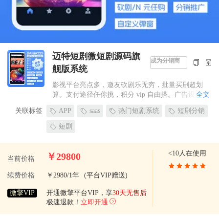
迈特短剧微短剧源码旗
成为分销商
舰版系统
影视平台亮点多，邀友砍剧乐无穷，批量买剧超划
算。支付途径任你挑，积分 vip 自由搭。广告设定
全文
巧，数据全知晓。消息推送及时达，营销花样趣味
关联标签
APP
saas
热门短剧系统
短剧分销
足。十种广告已开启，大屏展示显专业，分润模式更
合理。
短剧
<10人在使用
￥29800
当前价格
续费价格
￥2980/1年
(平台VIP赠送)
微擎VIP
开通微擎平台VIP，享
30天无售后
极速退款！
立即开通