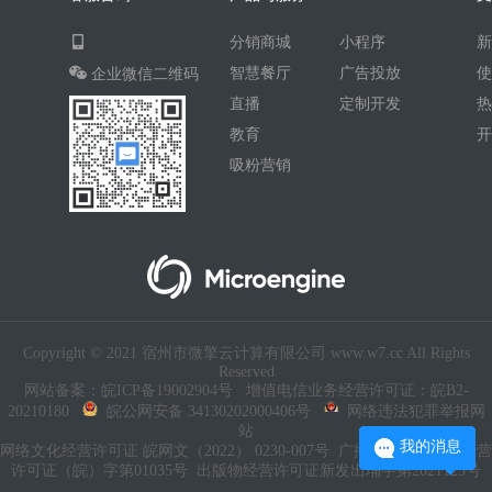
分销商城
小程序
智慧餐厅
广告投放
企业微信二维码
直播
定制开发
教育
吸粉营销
Copyright © 2021 宿州市微擎云计算有限公司 www.w7.cc All Rights
Reserved
网站备案：皖ICP备19002904号
增值电信业务经营许可证：皖B2-
20210180
皖公网安备 34130202000406号
网络违法犯罪举报网
站
我的消息
网络文化经营许可证 皖网文（2022） 0230-007号
广播电视节目制作经营
许可证（皖）字第01035号
出版物经营许可证新发出埇字第2021125号