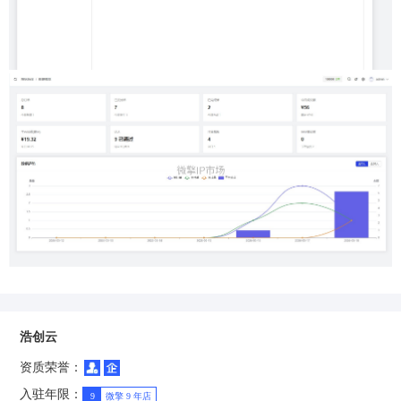
浩创云
资质荣誉：
入驻年限：
9
微擎 9 年店