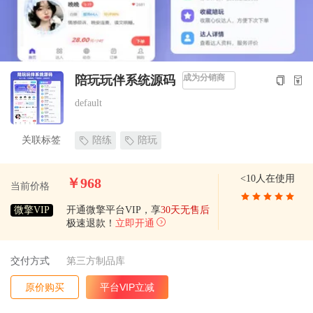
成为分销商
陪玩玩伴系统源码
default
关联标签
陪练
陪玩
<10人在使用
￥968
当前价格
微擎VIP
开通微擎平台VIP，享
30天无售后
极速退款！
立即开通
交付方式
第三方制品库
原价购买
平台VIP立减